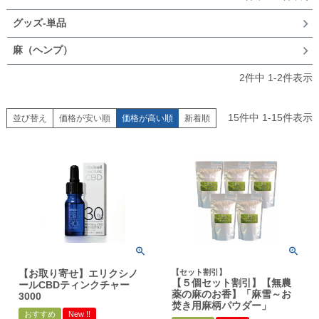
グッズ-単品
麻（ヘンプ）
2
件中
1
-
2
件表示
15
件中
1
-
15
件表示
並び替え
価格が安い順
価格が高い順
新着順
【お取り寄せ】エリクシノ
【セット割引】
【５個セット割引】【無農
ールCBDティンクチャー
薬の麻のお香】「麻雪～お
3000
焚き用麻柄パウダー」
おすすめ
New !!