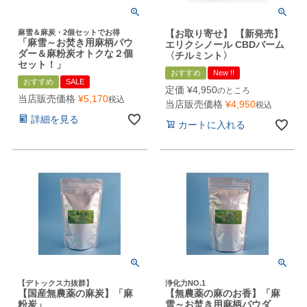
麻雪＆麻炭・2個セットでお得
【お取り寄せ】 【新発売】
「麻雪～お焚き用麻柄パウ
エリクシノール CBDバーム
ダー＆麻粉炭オトクな２個
〈チルミント〉
セット！」
おすすめ
New !!
おすすめ
SALE
定価
¥
4,950
のところ
当店販売価格
¥
5,170
税込
当店販売価格
¥
4,950
税込
詳細を見る
カートに入れる
【デトックス力抜群】
浄化力NO.1
【国産無農薬の麻炭】「麻
【無農薬の麻のお香】「麻
粉炭」
雪～お焚き用麻柄パウダ