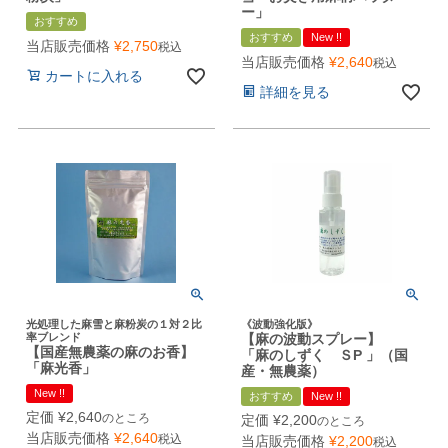
ー」
おすすめ
おすすめ
New !!
当店販売価格
¥
2,750
税込
当店販売価格
¥
2,640
税込
カートに入れる
詳細を見る
光処理した麻雪と麻粉炭の１対２比
《波動強化版》
率ブレンド
【麻の波動スプレー】
【国産無農薬の麻のお香】
「麻のしずく ＳP 」（国
「麻光香」
産・無農薬）
New !!
おすすめ
New !!
定価
¥
2,640
のところ
定価
¥
2,200
のところ
当店販売価格
¥
2,640
税込
当店販売価格
¥
2,200
税込