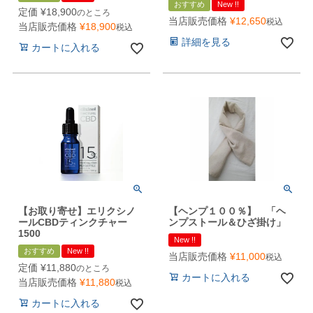
おすすめ
New !!
定価
¥
18,900
のところ
当店販売価格
¥
12,650
税込
当店販売価格
¥
18,900
税込
詳細を見る
カートに入れる
【お取り寄せ】エリクシノ
【ヘンプ１００％】 「ヘ
ールCBDティンクチャー
ンプストール＆ひざ掛け」
1500
New !!
おすすめ
New !!
当店販売価格
¥
11,000
税込
定価
¥
11,880
のところ
カートに入れる
当店販売価格
¥
11,880
税込
カートに入れる