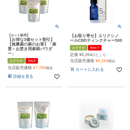
【セット販売】
【お取り寄せ】エリクシノ
【お得な3個セット割引】
ールCBDティンクチャー500
【無農薬の麻のお香】「麻
おすすめ
New !!
雪～お焚き用麻柄パウダ
ー」
定価
¥
6,264
のところ
当店販売価格
¥
6,264
おすすめ
SALE
税込
当店販売価格
¥
7,700
税込
カートに入れる
詳細を見る