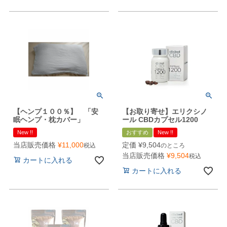
【ヘンプ１００％】 「安
【お取り寄せ】エリクシノ
眠ヘンプ・枕カバー」
ール CBDカプセル1200
New !!
おすすめ
New !!
当店販売価格
¥
11,000
定価
¥
9,504
税込
のところ
当店販売価格
¥
9,504
税込
カートに入れる
カートに入れる