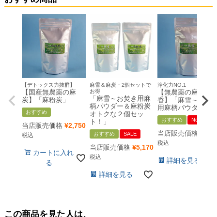
【デトックス力抜群】
麻雪＆麻炭・2個セットで
浄化力NO.1
【国産無農薬の麻
お得
【無農薬の麻のお
「麻雪～お焚き用麻
炭】「麻粉炭」
香】「麻雪～お焚
柄パウダー＆麻粉炭
用麻柄パウダー」
おすすめ
オトクな２個セッ
おすすめ
New !!
ト！」
当店販売価格
¥
2,750
当店販売価格
¥
2,6
おすすめ
SALE
税込
税込
当店販売価格
¥
5,170
カートに入れ
税込
詳細を見る
る
詳細を見る
この商品を見た人は、