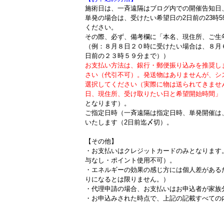
施術日は、一斉遠隔はブログ内での開催告知日
単発の場合は、受けたい希望日の2日前の23時
ください。
その際、必ず、備考欄に「本名、現住所、ご生
（例：８月８日２０時に受けたい場合は、８月
日前の２３時５９分まで））
お支払い方法は、銀行・郵便振り込みを推奨し
さい（代引不可）。発送物はありませんが、シ
選択してください（実際に物は送られてきませ
日、現住所、受け取りたい日と希望開始時間」
となります）。
ご指定日時（一斉遠隔は指定日時、単発開催は
いたします（2日前迄〆切）。
【その他】
・お支払いはクレジットカードのみとなります
与なし・ポイント使用不可）。
・エネルギーの効果の感じ方には個人差がある
りになるとは限りません。）
・代理申請の場合、お支払いはお申込者が家族
・お申込みされた時点で、上記の記載すべて