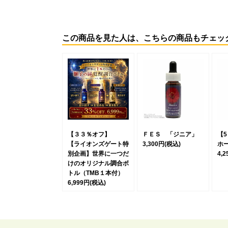
この商品を見た人は、こちらの商品もチェッ
【３３％オフ】
ＦＥＳ 「ジニア」
【
【ライオンズゲート特
3,300円
(税込)
ホ
別企画】世界に一つだ
4,
けのオリジナル調合ボ
トル（TMB１本付）
6,999円
(税込)