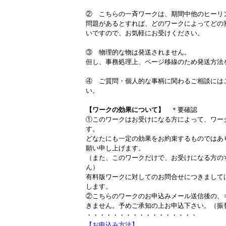
② こちらの一斉ワークは、期間中他のヒーリ
問題があるとすれば、どのワークによってどの
いですので、お気軽にお受けください。
③ 物理的な物は発送されません。
但し、事務処理上、ページ移線のため発送方法
④ ご質問・個人的な事柄に関わるご相談には
い。
【ワークの効果について】
＊要確認
①このワークはお受けになる方によって、ワー
す。
どなたにも一定の効果をお約束するものではあ
願い申し上げます。
（また、このワークだけで、お受けになる方の
ん）
有料版ワークに対してのお問合せにつきまして
します。
②こちらのワークのお申込みメール送信後の、
きません。予めご承知の上お申込下さい。（振
・・・・・・・・・・・・・・・・・
【お申込み方法】