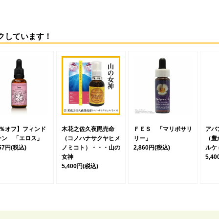
クしています！
5％オフ】フィンド
木花之佐久夜毘売命
ＦＥＳ 「マリポサリ
アバ
ーン 「エロス」
（コノハナサクヤヒメ
リー」
（豊
257円
(税込)
ノミコト）・・・山の
2,860円
(税込)
ルケ
女神
5,4
5,400円
(税込)