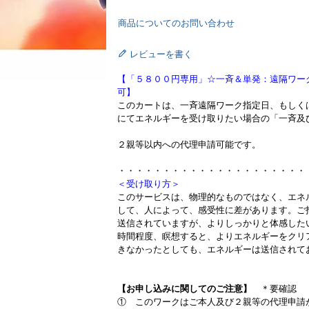
商品についてのお問い合わせ
レビューを書く
【「５８００円専用」☆一斉＆単発：遠隔ワー
可】
このカートは、一斉遠隔ワーク指定日、もしく
にてエネルギーを受け取りたい場合の「一斉及
２親等以内への代理申請可能です。
・・・・・・・・・・・・・・・・・・・・・
＜受け取り方＞
このサービスは、物理的なものではなく、エネ
して、人によって、感受性に差があります。ご
送信されていますが、よりしっかりと体感した
時間程度、瞑想すると、よりエネルギーをクリ
きなかったとしても、エネルギーは送信されて
【お申し込みに関してのご注意】
＊要確認
① このワークはご本人及び２親等の代理申請