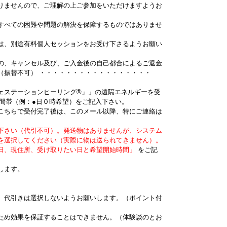
りませんので、ご理解の上ご参加をいただけますようお
すべての困難や問題の解決を保障するものではありませ
は、別途有料個人セッションをお受け下さるようお願い
の、キャンセル及び、ご入金後の自己都合によるご返金
（振替不可） ・・・・・・・・・・・・・・・・・
ェステーションヒーリング®」」の遠隔エネルギーを受
時間帯（例：●日０時希望）をご記入下さい。
こちらで受付完了後は、このメール以降、特にご連絡は
下さい（代引不可）。発送物はありませんが、システム
を選択してください（実際に物は送られてきません）。
日、現住所、受け取りたい日と希望開始時間」
をご記
します。
。代引きは選択しないようお願いします。（ポイント付
ため効果を保証することはできません。（体験談のとお