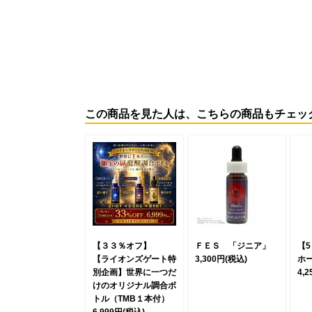
この商品を見た人は、こちらの商品もチェッ
【３３％オフ】
ＦＥＳ 「ジニア」
【
【ライオンズゲート特
3,300円
(税込)
ホ
別企画】世界に一つだ
4,
けのオリジナル調合ボ
トル（TMB１本付）
6,999円
(税込)