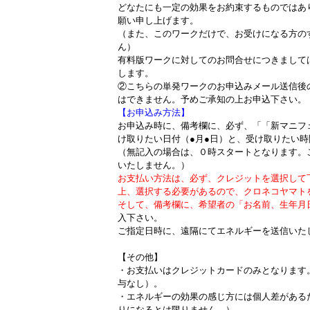
どなたにも一定の効果をお約束するものではあ
願い申し上げます。
（また、このワークだけで、お受けになる方の
ん）
有料版ワークに対してのお問合せにつきまして
します。
②こちらの単発ワークのお申込みメール送信後
はできません。予めご承知の上お申込下さい。
【お申込み方法】
お申込み時に、備考欄に、必ず、「「新マニフ
け取りたい日付（●月●日）と、受け取りたい
（無記入の場合は、０時スタートとなります。
いたしません。）
お支払い方法は、必ず、クレジットを選択して
上、選択する必要があるので、クロネコヤマト
そして、備考欄に、希望者の「お名前、生年月
入下さい。
ご指定日時に、遠隔にてエネルギーを送信いた
【その他】
・お支払いはクレジットカードのみとなります
与なし）。
・エネルギーの効果の感じ方には個人差がある
りになるとは限りません。）