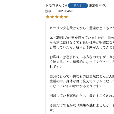
トモコ
5
東京都
40代
購入者
投稿日
2020/04/28
ヒーリングを受けてから、意識がとてもクリ
元々2種類の仕事を持っていましたが、自
らも別に続けなくても良い仕事が明確にな
と思っていたら、続々と予約が入ってきまし
お客様には恵まれている方なのですが、今
く始まることに積極的になってくださり、
じです。

自分にとって不要なものは自然にどんどん
生活の中、身体が目に見えてスリムになっ
になっているのがわかるそうです）

同居している家族からも「最近すごくきれい
今回だけでもかなり効果を感じましたが、
す。