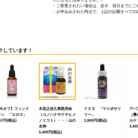
・ご変更されたい場合は、必ず、前日までにご
・お申込みされた時点で、上記の記載すべての
クしています！
5％オフ】フィンド
木花之佐久夜毘売命
ＦＥＳ 「マリポサリ
アバ
ーン 「エロス」
（コノハナサクヤヒメ
リー」
（豊
257円
(税込)
ノミコト）・・・山の
2,860円
(税込)
ルケ
女神
5,4
5,400円
(税込)