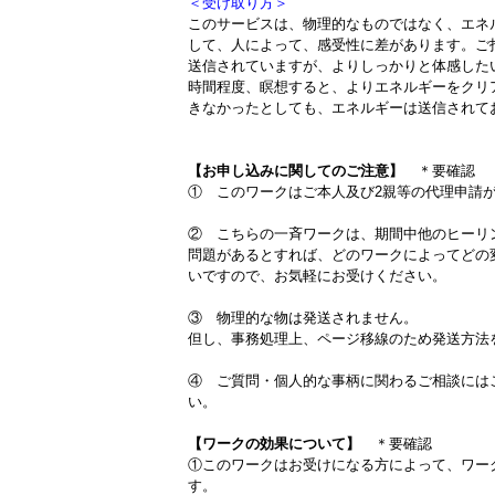
＜受け取り方＞
このサービスは、物理的なものではなく、エネ
して、人によって、感受性に差があります。ご
送信されていますが、よりしっかりと体感した
時間程度、瞑想すると、よりエネルギーをクリ
きなかったとしても、エネルギーは送信されて
【お申し込みに関してのご注意】
＊要確認
① このワークはご本人及び2親等の代理申請
② こちらの一斉ワークは、期間中他のヒーリ
問題があるとすれば、どのワークによってどの
いですので、お気軽にお受けください。
③ 物理的な物は発送されません。
但し、事務処理上、ページ移線のため発送方法
④ ご質問・個人的な事柄に関わるご相談には
い。
【ワークの効果について】
＊要確認
①このワークはお受けになる方によって、ワー
す。