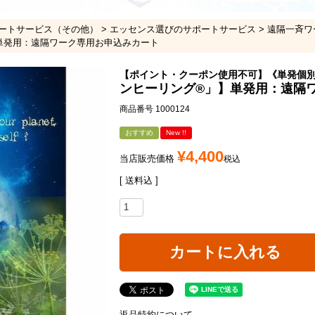
ートサービス（その他）
エッセンス選びのサポートサービス
遠隔一斉ワ
】単発用：遠隔ワーク専用お申込みカート
【ポイント・クーポン使用不可】《単発個
ンヒーリング®」】単発用：遠隔
商品番号
1000124
おすすめ
New !!
¥
4,400
当店販売価格
税込
送料込
カートに入れる
返品特約について