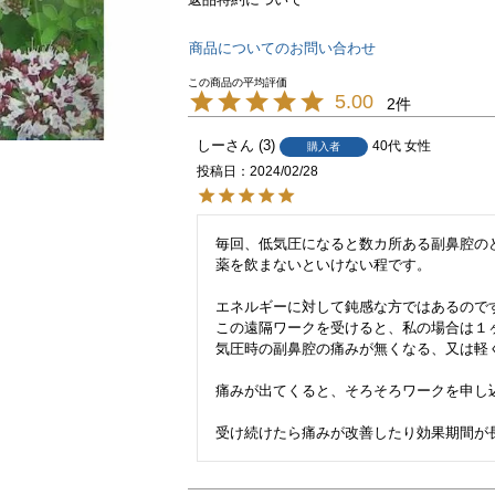
商品についてのお問い合わせ
5.00
2
しー
3
40代
女性
購入者
投稿日
2024/02/28
毎回、低気圧になると数カ所ある副鼻腔の
薬を飲まないといけない程です。

エネルギーに対して鈍感な方ではあるのです
この遠隔ワークを受けると、私の場合は１
気圧時の副鼻腔の痛みが無くなる、又は軽く
痛みが出てくると、そろそろワークを申し
受け続けたら痛みが改善したり効果期間が