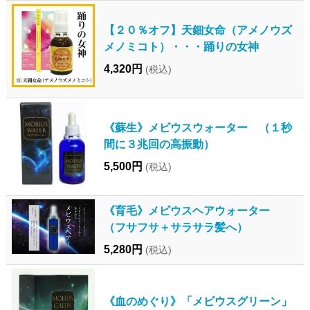
【２０％オフ】天鈿女命（アメノウズ
メノミコト）・・・踊りの女神
4,320円
(税込)
《蘇生》メビウスウォーター （１秒
間に３兆回の高振動）
5,500円
(税込)
《育毛》メビウスヘアウォーター
（フサフサ＋サラサラ髪へ）
5,280円
(税込)
《血のめぐり》「メビウスグリーン」