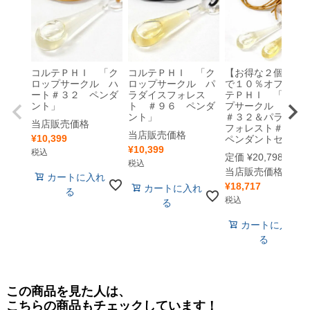
コルテＰＨＩ 「ク
コルテＰＨＩ 「ク
【お得な２個セッ
ロップサークル ハ
ロップサークル パ
で１０％オフ】コ
ート＃３２ ペンダ
ラダイスフォレス
テＰＨＩ 「クロ
ント」
ト ＃９６ ペンダ
プサークル ハー
ント」
＃３２＆パラダイ
当店販売価格
フォレスト＃９
当店販売価格
¥
10,399
ペンダントセット
¥
10,399
税込
定価
¥
20,798
のとこ
税込
当店販売価格
カートに入れ
¥
18,717
カートに入れ
る
税込
る
カートに入れ
る
この商品を見た人は、
こちらの商品もチェックしています！