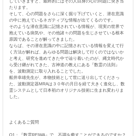
していきますと、最終的にはその人自身の心の問題に突き当
たります。
そして、心の問題をさらに深く掘り下げていくと、潜在意識
の中に抱えているネガティブな情報が出てくるのです。
そのような潜在意識に記憶されている情報が、現実の世界で
抱えている病気や、その他諸々の問題を生じさせている根本
原因であることが解ってきました。
ならば、その潜在意識の中に記憶されている情報を変えて行
く方法が解れば、あらゆる問題は解決して行くのではないか
と考え、研究を進めてきた中で辿り着いたのが、縄文時代か
ら受け継がれてきた、古神道の教えにある『数霊の法則』
を、波動測定に取り入れることでした。
船井幸雄先生が、本物技術として世に送り出してくださっ
た、波動測定器MRAは３０年の月日を経て大きく進化し、数
霊システムとして日本初のオリジナル技術に生まれ変わりま
した。
よくあるご質問
Q1：『数霊REIWA』で、不調を癒すことができるのですか？