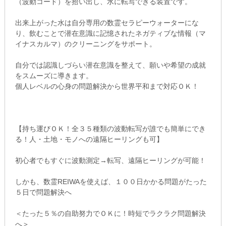
（波動コード）を拾い出し、水に転写できる装置です。
出来上がった水は自分専用の数霊セラピーウォーターにな
り、飲むことで潜在意識に記憶されたネガティブな情報（マ
イナスカルマ）のクリーニングをサポート。
自分では認識しづらい潜在意識を整えて、願いや希望の成就
をスムーズに導きます。
個人レベルの心身の問題解決から世界平和まで対応ＯＫ！
【持ち運びＯＫ！全３５種類の波動転写が誰でも簡単にでき
る！人・土地・モノへの遠隔ヒーリングも可】
初心者でもすぐに波動測定→転写、遠隔ヒーリングが可能！
しかも、数霊REIWAを使えば、１００日かかる問題がたった
５日で問題解決へ
＜たった５％の自助努力でＯＫに！時短でラクラク問題解決
へ＞