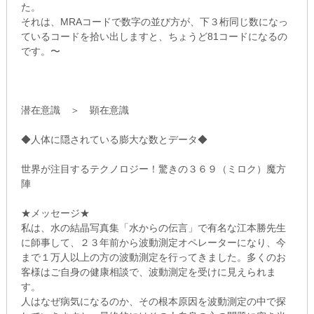
た。
それは、MRAコードで数字の並び方が、下３桁同じ数になっ
ているコードを拾い出しますと、ちょうど81コードになるの
です。〜
潜在意識 ＞ 顕在意識
◆人体に隠されている膨大な数とデータ◆
世界が注目するテクノロジー！驚きの３６９（ミロク）魔方
陣
★メッセージ★
私は、水の結晶写真集「水からの伝言」で有名な江本勝先生
に師事して、２３年前から波動測定オペレーターになり、今
まで１万人以上の方の波動測定を行ってきました。多くのお
客様はご自身の健康相談で、波動測定を受けに見えられま
す。
人はなぜ病気になるのか、その根本原因を波動測定の中で探