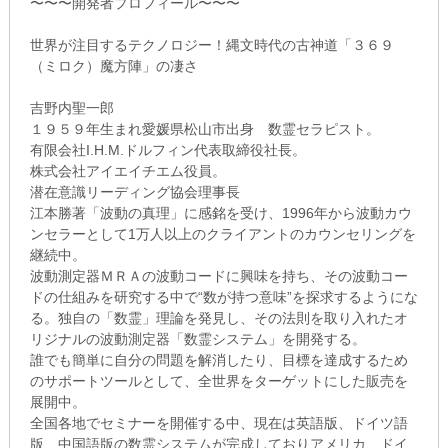
〜〜〜開発者プロフィール〜〜〜
世界が注目するテクノロジー！縄文時代の古神道「３６９
（ミロク）魔方陣」の凄さ
吉野内聖一郎
１９５９年生まれ愛媛県松山市出身 数霊セラピスト。
有限会社I.H.M.ドルフィン代表取締役社長。
株式会社アイエイチエム役員。
潜在意識リーディング協会理事長
江本勝著「波動の真理」に感銘を受け、1996年から波動カウ
ンセラーとして1万人以上のクライアントのカウンセリングを
継続中。
波動測定器ＭＲＡの波動コードに興味を持ち、その波動コー
ドの仕組みを研究する中で“数が持つ意味”を探求するようにな
る。独自の「数霊」理論を発見し、その法則を取り入れたオ
リジナルの波動測定器「数霊システム」を開発する。
誰でも簡単に自分の問題を解消したり、目標を達成するため
のサポートツールとして、全世界をターゲットにした販売を
展開中。
全国各地でセミナーを開催する中、現在は英語版、ドイツ語
版、中国語版の数霊システムが完成しておりアメリカ、ドイ