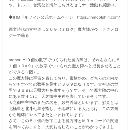
ツ、トルコ、台湾など海外におけるセミナー活動も展開中。
◆IHMドルフィン公式ホームページ https://ihmdolphin.com/
縄文時代の古神道…３６９（ミロク）魔方陣が今、テクノロ
ジーで蘇る！
mahou 〜９個の数字でつくられた魔方陣は、それをさらに８
１個（９×９）の数字でつくられた魔方陣へと成長させること
ができる（図）。
この魔方陣は宇宙を表しており、縦横斜め、どちらの方向か
らでもすべての数字を足すと３６９になります。古神道の世
界で３６９は天照大神を表すそうです。そして魔方陣の中心
にある数４１は、天之御中主神を表しているそうです。
天之御中主神のまたの名を、妙見菩薩といいます。妙見とは
北極星と北斗七星を指し、今地球にいる人たちは、この方向
から地球にやってきたといわれています。
さて、この８１個の数字による魔方陣とＭＲＡコードの関連
を調べてみますと、大変おもしろいことがわかってきまし