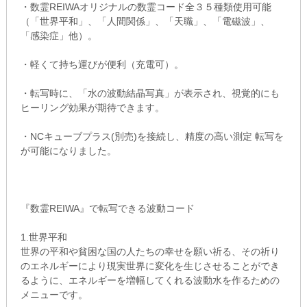
・数霊REIWAオリジナルの数霊コード全３５種類使用可能
（「世界平和」、「人間関係」、「天職」、「電磁波」、
「感染症」他）。
・軽くて持ち運びが便利（充電可）。
・転写時に、「水の波動結晶写真」が表示され、視覚的にも
ヒーリング効果が期待できます。
・NCキューブプラス(別売)を接続し、精度の高い測定 転写を
が可能になりました。
『数霊REIWA』で転写できる波動コード
1.世界平和
世界の平和や貧困な国の人たちの幸せを願い祈る、その祈り
のエネルギーにより現実世界に変化を生じさせることができ
るように、エネルギーを増幅してくれる波動水を作るための
メニューです。