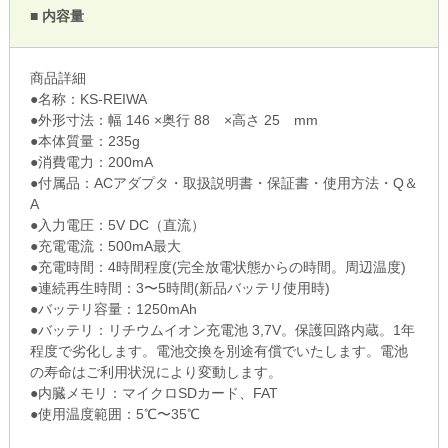
■ 内容量
商品詳細
●名称：KS-REIWA
●外形寸法：幅 146 ×奥行 88 ×高さ 25 mm
●本体質量：235g
●消費電力：200mA
●付属品：ACアダプタ・取扱説明書・保証書・使用方法・Q＆
A
●入力電圧：5V DC（直流）
●充電電流：500mA最大
●充電時間：4時間程度(完全放電状態からの時間。周辺温度)
●連続再生時間：3〜5時間(新品バッテリ使用時)
●バッテリ容量：1250mAh
●バッテリ：リチウムイオン充電池 3,7V。保護回路内蔵。1年
程度で劣化します。電池交換を別途有償でいたします。電池
の寿命はご利用状況により変動します。
●内臓メモリ：マイクロSDカード、FAT
●使用温度範囲：5℃〜35℃