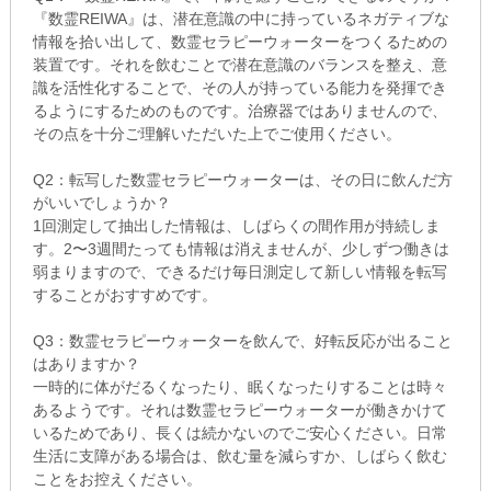
『数霊REIWA』は、潜在意識の中に持っているネガティブな
情報を拾い出して、数霊セラピーウォーターをつくるための
装置です。それを飲むことで潜在意識のバランスを整え、意
識を活性化することで、その人が持っている能力を発揮でき
るようにするためのものです。治療器ではありませんので、
その点を十分ご理解いただいた上でご使用ください。
Q2：転写した数霊セラピーウォーターは、その日に飲んだ方
がいいでしょうか？
1回測定して抽出した情報は、しばらくの間作用が持続しま
す。2〜3週間たっても情報は消えませんが、少しずつ働きは
弱まりますので、できるだけ毎日測定して新しい情報を転写
することがおすすめです。
Q3：数霊セラピーウォーターを飲んで、好転反応が出ること
はありますか？
一時的に体がだるくなったり、眠くなったりすることは時々
あるようです。それは数霊セラピーウォーターが働きかけて
いるためであり、長くは続かないのでご安心ください。日常
生活に支障がある場合は、飲む量を減らすか、しばらく飲む
ことをお控えください。