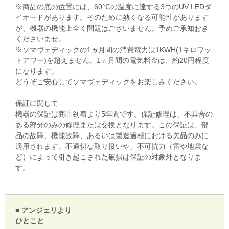
※商品の底の位置には、60°Ⅽの温度に達する3つのUV LEDダ
イオードがあります。そのために熱くなる可能性があります
が、機器の機能上全く問題はございません。予めご承知おき
くださいませ。
※ソマヴェディックの1ヵ月間の消費電力は1KWH(1キロワッ
トアワー)を超えません。1ヵ月間の電気料金は、約20円程度
になります。
どうぞご安心してソマヴェディックをお楽しみください。
保証に関して
機器の保証は商品到着より5年間です。保証修理は、不具合の
ある部分のみの修理または交換となります。この保証は、部
品の故障、機能故障、あるいは製造過程における欠品のみに
適用されます。不適切な取り扱いや、不可抗力（雷や地震な
ど）によって引き起こされた破損は保証の対象外となりま
す。
■ アンジェリより
ひとこと