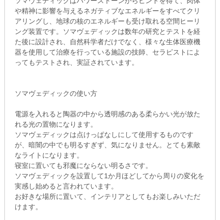
ソマヴェディックはパワーストーンからヒントを得て、肉体
や精神に影響を与えるネガティブなエネルギーをすべてクリ
アリングし、地球の核のエネルギーも受け取れる空間ヒーリ
ング装置です。ソマヴェディックは数年の研究とテストを経
た後に設計され、自然科学者だけでなく、様々な生体医療機
器を使用して治療を行っている施設の技師、セラピストによ
ってもテストされ、実証されています。
ソマヴェディックの使い方
電源を入れると陶器の中から透明感のある柔らかい光が放た
れる光の置物になります。
ソマヴェディックは点けっぱなしにして使用するものです
が、暗闇の中でも明るすぎず、気になりません。とても素敵
なライトになります。
寝室に置いても邪魔にならない明るさです。
ソマヴェディックを設置して1か月ほどしてから周りの変化を
実感し始めると言われています。
お好きな場所に置いて、インテリアとしてもお楽しみいただ
けます。