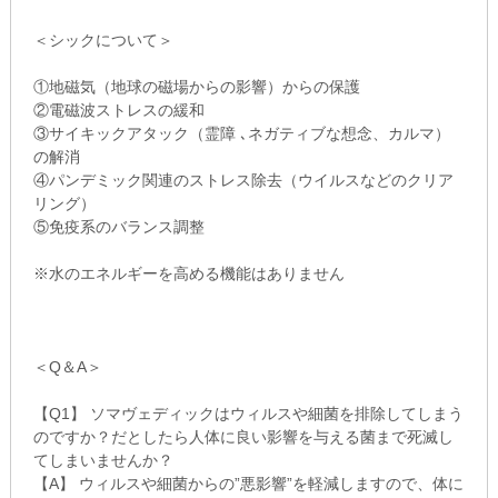
＜シックについて＞
①地磁気（地球の磁場からの影響）からの保護
②電磁波ストレスの緩和
③サイキックアタック（霊障 ､ネガティブな想念、カルマ）
の解消
④パンデミック関連のストレス除去（ウイルスなどのクリア
リング）
⑤免疫系のバランス調整
※水のエネルギーを高める機能はありません
＜Q＆A＞
【Q1】 ソマヴェディックはウィルスや細菌を排除してしまう
のですか？だとしたら人体に良い影響を与える菌まで死滅し
てしまいませんか？
【A】 ウィルスや細菌からの”悪影響”を軽減しますので、体に