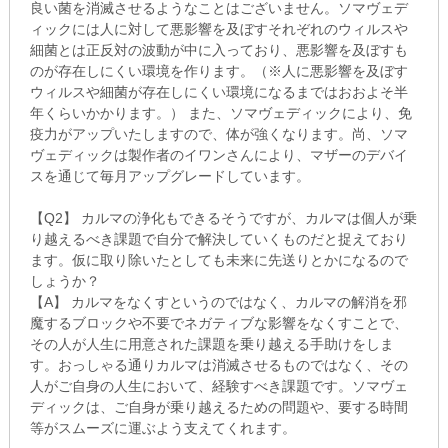
良い菌を消滅させるようなことはございません。ソマヴェデ
ィックには人に対して悪影響を及ぼすそれぞれのウィルスや
細菌とは正反対の波動が中に入っており、悪影響を及ぼすも
のが存在しにくい環境を作ります。（※人に悪影響を及ぼす
ウィルスや細菌が存在しにくい環境になるまではおおよそ半
年くらいかかります。） また、ソマヴェディックにより、免
疫力がアップいたしますので、体が強くなります。尚、ソマ
ヴェディックは製作者のイワンさんにより、マザーのデバイ
スを通じて毎月アップグレードしています。
【Q2】 カルマの浄化もできるそうですが、カルマは個人が乗
り越えるべき課題で自分で解決していくものだと捉えており
ます。仮に取り除いたとしても未来に先送りとかになるので
しょうか？
【A】 カルマをなくすというのではなく、カルマの解消を邪
魔するブロックや不要でネガティブな影響をなくすことで、
その人が人生に用意された課題を乗り越える手助けをしま
す。おっしゃる通りカルマは消滅させるものではなく、その
人がご自身の人生において、経験すべき課題です。ソマヴェ
ディックは、ご自身が乗り越えるための問題や、要する時間
等がスムーズに運ぶよう支えてくれます。