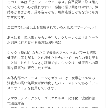
このモデルは『セルフ・アウェアネス』自己認識に取り組ん
でいる方や、心が乱れやすい、感情に振り回されやすい、気
持ちが塞ぎがち、落ち込みがち、現実逃避しがちな方にもお
すすめです。
全世界で1万台以上も愛用されている人気のパワーツール！
あらゆる「環境毒」から身を守り、クリーンなエネルギーを
お部屋に行き渡せる高波動照明機器
シック（Shick）な見た目で最新のスペシャルパワーを搭載！
健康面に気を配ることが増えた社会の中で、自らの身を守る
ことはこれからも大きな課題です。シックは、健康面への影
響を徹底的に研究したモデル。
本体内部のパワーストーンとガラスには、炭素を90%含み、
浄化力の高い無煙炭が鉱物化したパワーストンである「アン
スラサイト」を使用しています。
ソマヴェディックシリーズ（エネルギーの浄化・波動調整・
電磁波対策）