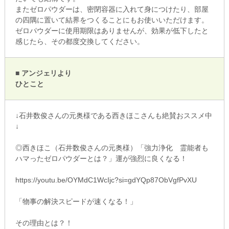
またゼロパウダーは、密閉容器に入れて身につけたり、部屋
の四隅に置いて結界をつくることにもお使いいただけます。
ゼロパウダーに使用期限はありませんが、効果が低下したと
感じたら、その都度交換してください。
■ アンジェリより
ひとこと
↓石井数俊さんの元奥様である西きほこさんも絶賛おススメ中
↓
◎西きほこ（石井数俊さんの元奥様）「強力浄化 霊能者も
ハマったゼロパウダーとは？」運が強烈に良くなる！
https://youtu.be/OYMdC1WcIjc?si=gdYQp87ObVgfPvXU
「物事の解決スピードが速くなる！」
その理由とは？！