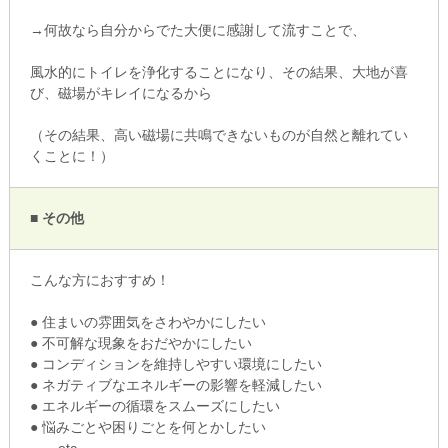
→何故なら自分からでた大便に感謝して流すことで、
風水的にトイレを浄化することになり、その結果、大地が喜
び、磁場がキレイになるから
（その結果、高い磁場に共鳴できないものが自然と離れてい
くことに！）
■ その他
こんな方におすすめ！
● 住まいの雰囲気をさわやかにしたい
● 不可解な現象をおだやかにしたい
● コンディションを維持しやすい環境にしたい
● ネガティブなエネルギーの影響を軽減したい
● エネルギーの循環をスムーズにしたい
● 悩みごとや困りごとを何とかしたい
etc