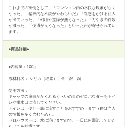
これまでの実例として、「マンション内の不快な現象がなく
なった」「精神的な不調がやわらいだ」「迷惑をかける住人
が出ていった」「幻聴や霊障が無くなった」「万引きの件数
が減った」「便通が良くなった」といった声が寄せられてい
ます。
●商品詳細●
●内容量：100g
原材料名： シリカ（珪素）、金、銀、銅
使用方法：
キャップの底面がかくれるくらいの量のゼロパウダーをトイ
レや排水口に流してください。
トイレは、便と一緒に流すことをおすすめします（便は当人
の情報を多く含むため）。
ゼロパウダーは、水に溶けますので、一日に何回流していた
だいても結構です。