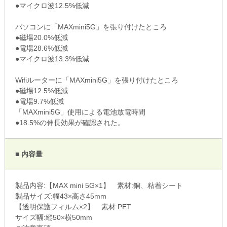
●マイクロ波12.5%低減
パソコンに「MAXmini5G」を張り付けたところ
●磁場20.0%低減
●電場28.6%低減
●マイクロ波13.3%低減
Wifiルーターに「MAXmini5G」を張り付けたところ
●磁場12.5%低減
●電場9.7%低減
「MAXmini5G」使用による電池放電時間
●18.5%の伸長効果が確認された。
■ 内容量
製品内容:【MAX mini 5G×1】 素材:銅、粘着シート
製品サイズ:幅43×高さ45mm
【透明保護フィルム×2】 素材:PET
サイズ幅:縦50×横50mm