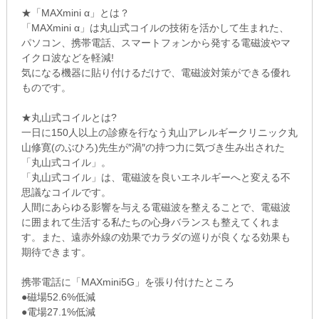
★「MAXmini α」とは？
「MAXmini α」は丸山式コイルの技術を活かして生まれた、
パソコン、携帯電話、スマートフォンから発する電磁波やマ
イクロ波などを軽減!
気になる機器に貼り付けるだけで、電磁波対策ができる優れ
ものです。
★丸山式コイルとは?
一日に150人以上の診療を行なう丸山アレルギークリニック丸
山修寛(のぶひろ)先生が″渦″の持つ力に気づき生み出された
「丸山式コイル」。
「丸山式コイル」は、電磁波を良いエネルギーへと変える不
思議なコイルです。
人間にあらゆる影響を与える電磁波を整えることで、電磁波
に囲まれて生活する私たちの心身バランスも整えてくれま
す。また、遠赤外線の効果でカラダの巡りが良くなる効果も
期待できます。
携帯電話に「MAXmini5G」を張り付けたところ
●磁場52.6%低減
●電場27.1%低減