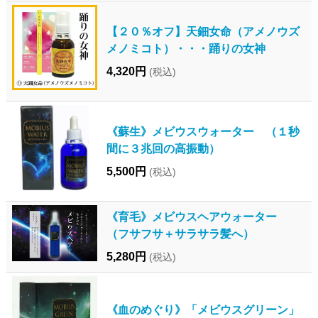
【２０％オフ】天鈿女命（アメノウズ
メノミコト）・・・踊りの女神
4,320円
(税込)
《蘇生》メビウスウォーター （１秒
間に３兆回の高振動）
5,500円
(税込)
《育毛》メビウスヘアウォーター
（フサフサ＋サラサラ髪へ）
5,280円
(税込)
《血のめぐり》「メビウスグリーン」