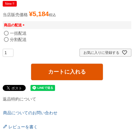
New !!
¥
5,184
当店販売価格
税込
商品の配送
(
一括配送
必
分割配送
須
)
お気に入りに登録する
カートに入れる
返品特約について
商品についてのお問い合わせ
レビューを書く