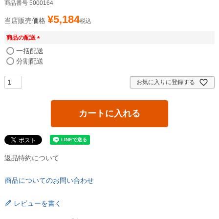
商品番号
5000164
¥
5,184
当店販売価格
税込
商品の配送
(
一括配送
必
分割配送
須
)
お気に入りに登録する
カートに入れる
返品特約について
商品についてのお問い合わせ
レビューを書く