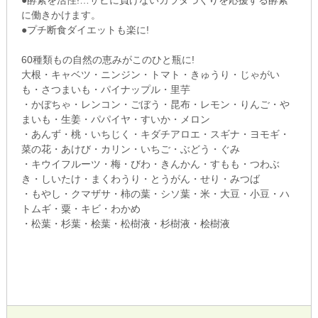
●酵素を活性!…サビに負けないカラダづくりを応援する酵素
に働きかけます。
●プチ断食ダイエットも楽に!
60種類もの自然の恵みがこのひと瓶に!
大根・キャベツ・ニンジン・トマト・きゅうり・じゃがい
も・さつまいも・パイナップル・里芋
・かぼちゃ・レンコン・ごぼう・昆布・レモン・りんご・や
まいも・生姜・パパイヤ・すいか・メロン
・あんず・桃・いちじく・キダチアロエ・スギナ・ヨモギ・
菜の花・あけび・カリン・いちご・ぶどう・ぐみ
・キウイフルーツ・梅・びわ・きんかん・すもも・つわぶ
き・しいたけ・まくわうり・とうがん・せり・みつば
・もやし・クマザサ・柿の葉・シソ葉・米・大豆・小豆・ハ
トムギ・粟・キビ・わかめ
・松葉・杉葉・桧葉・松樹液・杉樹液・桧樹液