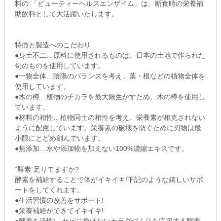
料の 「ビューティーヘルスエンザイム」は、断食時の栄養補
助飲料として大活躍いたします。
特徴と製造へのこだわり
●身土不二…原料に使用されるものは、日本の土地で作られた
旬のものを使用しています。
●一物全体…陰陽のバランスを考え、葉・根などの植物全体を
使用しています。
●木の樽…植物のチカラを最大限生かすため、木の樽を使用し
ています。
●材料の相性…植物同士の相性を考え、栄養素が相克されない
ように配慮しています。栄養素の破壊を防ぐために刃物は最
小限にとどめ刻んでいます。
●無添加…水や添加物を加えない100%濃縮エキスです。
“酵素”足りてますか?
酵素を補給することで体がイキイキ!下記のような嬉しいサポ
ートをしてくれます。
●生活習慣の改善をサポート!
●栄養補給ができてイキイキ!