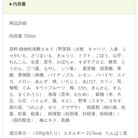
■ 内容量
商品詳細
内容量:720ml
原料:植物性発酵エキス（野菜類（大根、キャベツ、人参、じ
ゃがいも、さつまいも、きゅうり、トマト、ごぼう、山芋、
れんこん、生姜、里芋、かぼちゃ、キダチアロエ、椎茸、と
うがん、三つ葉、もやし、シソ葉）、麦芽糖、甜菜糖、果
糖、果物類（林檎、パイナップル、レモン、パパイヤ、スイ
カ、メロン、あんず、桃、いちじく、あけび、カリン、苺、
葡萄、ぐみ、キウイフルーツ、梅、びわ、きんかん、すも
も、まくわうり）、海藻（昆布、わかめ）、穀物（米、大
豆、小豆、ハトムギ、粟、キビ）、野草（スギナ、ヨモギ、
菜の花、つわぶき、せり、クマザサ）、樹葉類（柿の葉、松
葉、杉葉、桧葉）、樹液類（松樹液、杉樹液、桧樹液））
（国内製造）、梅エキス、黒糖
成分表示：（100g当たり） エネルギー 217kcal、たんぱく質