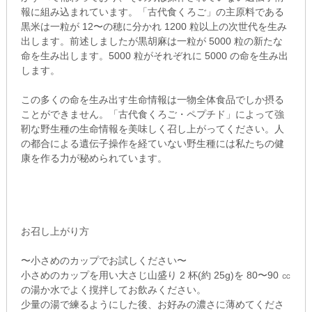
報に組み込まれています。「古代食くろご」の主原料である
黒米は一粒が 12〜の穂に分かれ 1200 粒以上の次世代を生み
出します。前述しましたが黒胡麻は一粒が 5000 粒の新たな
命を生み出します。5000 粒がそれぞれに 5000 の命を生み出
します。
この多くの命を生み出す生命情報は一物全体食品でしか摂る
ことができません。「古代食くろご・ペプチド」によって強
靭な野生種の生命情報を美味しく召し上がってください。人
の都合による遺伝子操作を経ていない野生種には私たちの健
康を作る力が秘められています。
お召し上がり方
〜小さめのカップでお試しください〜
小さめのカップを用い大さじ山盛り 2 杯(約 25g)を 80〜90 ㏄
の湯か水でよく撹拌してお飲みください。
少量の湯で練るようにした後、お好みの濃さに薄めてくださ