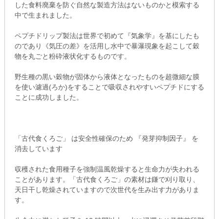
した食料廃棄を防ぐ自然な製造方法はないものかと模索する
中で生まれました。
ペプチドリップ製法は世界で初めて『気象学』を基にしたも
のであり《気圧の差》を活用し水中で暴瀑現象を起こして穀
物を丸ごと粉砕液状化するものです。
野生種の黒い穀物が固体から液体となったものを超微細な膜
を使い濾過(ろか)をすることで吸収されやすいペプチドにする
ことに成功しました。
「古代食くろご」 は安全性確保のため 『発芽抑制因子』 を
消去しています
収穫された食用種子を強制温風乾燥すると生命力が失われる
ことがあります。「古代食くろご」の素材は鎌で刈り取り、
天日干し乾燥されていますので次世代を生み出す力がありま
す。