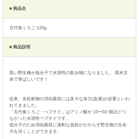
■ 商品名
古代食くろご 120g
■ 商品説明
黒い野生種が低分子で水溶性の飲み物になりました。 黒米主
体で香ばしいです！
従来、全粒穀物の消化吸収には多大な体力(血液)が必要といわ
れてきました。
「古代食くろご・ぺプチド」はアミノ酸が 10〜50 個ほどつ
ながった水溶性ペプチドです。
低分子のため消化吸収に過剰な負担がかからず野生種の生命
力を頂くことができます。