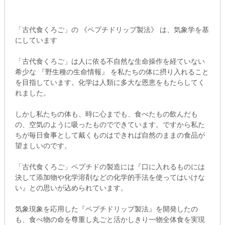
「古代食くろご」の 《ペプチドリップ製法》 は、気象学を基
にしています
「古代食くろご」は人に依る不自然な生命操作を経ていない
希少な 『野生種の生命情報』 を私たちの体に摂り入れること
を目指しています。化学は人類に多大な恩恵をもたらしてく
れました。
しかし私たちの体も、時に心までも、食べたもの飲んだも
の、空気のように吸ったものでできています。ですから私た
ちが毎日食事として戴くものはできれば自然のままの食品が
望ましいのです。
「古代食くろご」ペプチドの製造には『口に入れるものには
決して添加物や化学溶剤などの化学的手法を使ってはいけな
い』との思いが込められています。
気象現象を応用した『ペプチドリップ製法』を開発したの
も、食べ物の命を尊重し丸ごと活かしきり一物全体食を実現