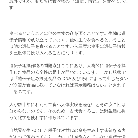
意外ですが、私たちは食べ物の 『遺伝子情報』 を食べていま
す
食べるということは他の生物の命を頂くことです。生物は遺
伝子情報で成り立っています。他の生命を食べるということ
は他の遺伝子を食べることですから三度の食事は遺伝子情報
を三度体に摂り入れることになります。
遺伝子組換作物の問題点はここにあり、人為的に遺伝子を操
作した食品の安全性の是非が問われています。しかし現状で
は『遺伝子組み換え食品の DNA 及びそれによって生じたタン
パク質が食品に残っていなければ表示義務はない』とされて
いるのです。
人が数十年にわたって食べ人体実験を経ないとその安全性は
分からないのです。そのため「古代食くろご」は野生種に拘
って化学を使わずに作られています。
自然界が生み出した種子は次世代の命を生み出す未知なる力
がすべて備わっており、その力は操作されていない遺伝子情