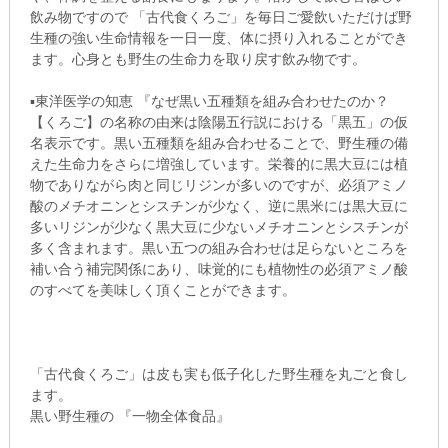
飲み物ですので 「古代食くろご」を毎日ご愛飲いただけば野
生種の強い生命情報を一日一度、体に摂り入れることができ
ます。心身とも野生の生命力を取り戻す飲み物です。
▪東洋医学の知恵 『なぜ黒い五種類を組み合わせたのか？
【くろご】の名称の由来は陰陽五行説における「黒五」の仮
名表示です。黒い五種類を組み合わせることで、野生種の備
えた生命力をさらに増強しています。栄養的に黒大豆には植
物でありながら肉と同じリジンが多いのですが、必須アミノ
酸のメチオニンとシスチンが少なく、逆に黒米には黒大豆に
多いリジンが少なく黒大豆に少ないメチオニンとシスチンが
多く含まれます。黒い五つの組み合わせは足らないところを
補い合う補完関係にあり、味覚的にも植物性の必須アミノ酸
のすべてを美味しく頂くことができます。
「古代食くろご」は皮も実も低子化した野生種を丸ごと食し
ます。
黒い野生種の 『一物全体食品』