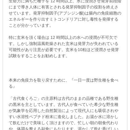
生命力に満ちた種子を 12 時間以上、水に浸潤させ発芽前段階
にまで導き人体に有害とされる発芽抑制因子の役割を終えさ
せています。発芽抑制因子(アブシジン酸)は腸内の免疫細胞の
エネルギーを作り出すミトコンドリアに対し毒性を発揮する
ことが分かっています。
特に玄米を頂く場合は 12 時間以上の水への浸潤が不可欠で
す。しかし強制温風乾燥された玄米は発芽力が失われている
可能性があり注意が必要です。玄米を10粒ほど浸潤させ発芽
試験をすることをお勧めします。
本来の免疫力を取り戻すために、『一日一度は野生種を食べ
る』
「古代食くろご」の主原料は古代のままの品種である野生種
の黒米を主としています。古代人が食べていた希少な野生種
が気象学を応用した自然製法によって現代人にも吸収されや
すい水溶性ペプチド粉末に進化しました。お湯か水に溶かし
て飲むだけで美味しく頂けますので、忙しい朝の朝食代わり
や、体調を整える副食にもなります。溶かして飲む香ばしい