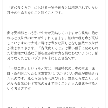
「古代食くろご」における一物全体食とは精製されていない
種子の生命力を丸ごと頂くことです。
卵は受精卵という形で生命が完結していますから親鳥に抱か
れると次世代のヒナが生まれてきます。植物の種も命が完結
していますので大地に蒔けば豊かな実りとなり無数の次世代
が生まれてきます。「古代食くろご」は黒い種子に秘められ
た野生種の旺盛な子孫を生み出す力を損なわないように、部
分でなく丸ごとペプチド粉末にした食品です。
「一物全体」という考え方は、明治時代の日本の軍医・医
師・薬剤師だった石塚左玄(いしづか さげん)先生が提唱され
たものです。魚なら頭も骨も尾びれも、野菜なら皮ごと、お
米なら白米にせず玄米のままで頂くことが人の健康を作ると
いう考え方です