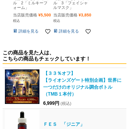
ル 2「ミルキーフ
ル 3「フェイシャ
ォーム」
ルマスク」
当店販売価格
¥
5,500
当店販売価格
¥
3,850
税込
税込
詳細を見る
詳細を見る
この商品を見た人は、
こちらの商品もチェックしています！
【３３％オフ】
【ライオンズゲート特別企画】世界に
一つだけのオリジナル調合ボトル
（TMB１本付）
6,999円
(税込)
ＦＥＳ 「ジニア」