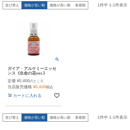
1
件中
1
-
1
件表示
並び替え
価格が安い順
価格が高い順
新着順
ガイア・アルケミーエッセ
ンス《生命の花ver.》
定価
¥
5,400
のところ
当店販売価格
¥
5,400
税込
カートに入れる
1
件中
1
-
1
件表示
並び替え
価格が安い順
価格が高い順
新着順