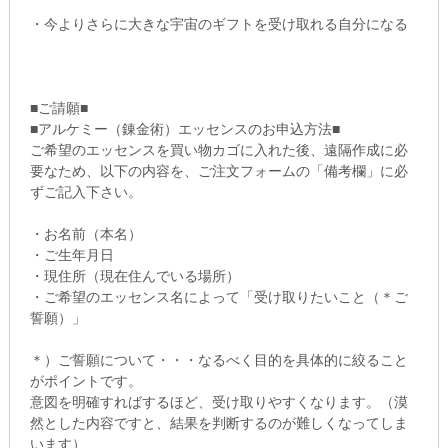
・今よりさらに大きな宇宙のギフトを受け取れる自分になる
■ご請願■
■アルケミー（錬金術）エッセンスのお申込方法■
ご希望のエッセンスを買い物カゴに入れた後、遠隔作成に必
要なため、以下の内容を、ご注文フォームの「備考欄」に必
ずご記入下さい。
・お名前（本名）
・ご生年月日
・現住所（現在住んでいる場所）
・ご希望のエッセンス名によって「受け取りたいこと（＊ご
誓願）」
＊）ご誓願について・・・なるべく目的を具体的に絞ること
がポイントです。
意図を明確すればするほど、受け取りやすくなります。（漠
然とした内容ですと、結果を判断するのが難しくなってしま
います）