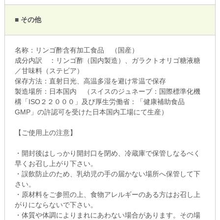
■ その他
名称：リンゴ酢含有加工食品 （国産）
成分内訳 ：リンゴ酢（国内製造）、ガラクトオリゴ糖液糖
／甘味料（ステビア）
保存方法：直射日光、高温多湿を避け常温で保存
製造場所：日本国内 （スイスのジュネーブ：国際標準化機
構「ISO２２０００」及び厚生労働省：「健康補助食品
GMP」の許認可を受けた日本国内工場にて生産）
【ご使用上の注意】
・開封後はしっかり開封口を閉め、冷蔵庫で保管しなるべく
早くお召し上がり下さい。
・誤飲防止のため、乳幼児の手の届かない場所へ保管して下
さい。
・原材料をご参照の上、食物アレルギーのある方はお召し上
がりにならないで下さい。
・体質や体調によりまれにあわない場合があります。その場