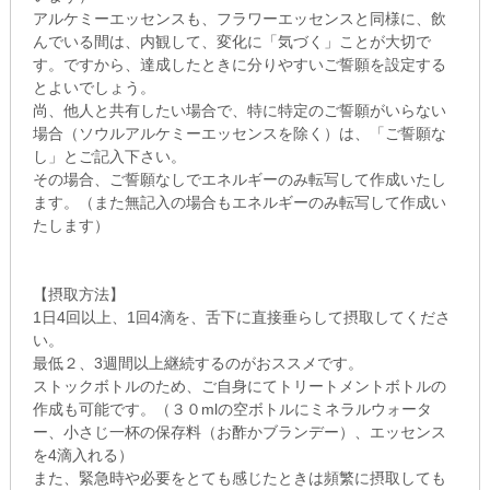
アルケミーエッセンスも、フラワーエッセンスと同様に、飲
んでいる間は、内観して、変化に「気づく」ことが大切で
す。ですから、達成したときに分りやすいご誓願を設定する
とよいでしょう。
尚、他人と共有したい場合で、特に特定のご誓願がいらない
場合（ソウルアルケミーエッセンスを除く）は、「ご誓願な
し」とご記入下さい。
その場合、ご誓願なしでエネルギーのみ転写して作成いたし
ます。（また無記入の場合もエネルギーのみ転写して作成い
たします）
【摂取方法】
1日4回以上、1回4滴を、舌下に直接垂らして摂取してくださ
い。
最低２、3週間以上継続するのがおススメです。
ストックボトルのため、ご自身にてトリートメントボトルの
作成も可能です。（３０mlの空ボトルにミネラルウォータ
ー、小さじ一杯の保存料（お酢かブランデー）、エッセンス
を4滴入れる）
また、緊急時や必要をとても感じたときは頻繁に摂取しても