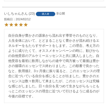
いしちゃん
23
非公開
購入者
投稿日
2024/02/12
自分自身が豊かさの源泉から流れ出す導管そのものとなり、
人生全体において、とどまることなく豊かさが流れ続けるエ
ネルギーをもたらすサポートをします。この理念、考え方の
ように成りたくて、オススメキャンペーンの時に、歓びから
の自他受容のアルケミーエッセンスと共に購入しました。自
他受容を最初に飲用しながらの途中で両方被って最後は豊か
さの循環のエッセンでス終わりました。この順番で良かった
なと、飲用後2、3ヶ月後に振り返ると、このエッセンスの理
念に近づいている自分を感じることが出ました。豊かさのエ
ッセンスは数々飲用して来ましたが、このエッセンスは究極
な感じがしました。日々自分を見つめて生きながらもっとも
っとこのエッセンスの理念に近づいて行けるように成るのが
今後の目標です。