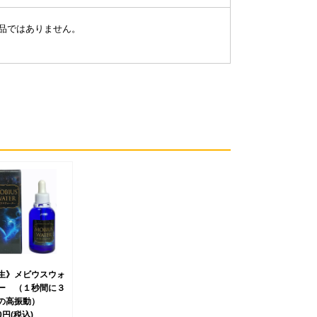
品ではありません。
生》メビウスウォ
ー （１秒間に３
の高振動）
00円
(税込)