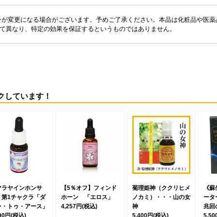
ンが変更になる場合がございます。予めご了承ください。本品は化粧品や医薬
て異なり、特定の効果を保証するというものではありません。
クしています！
マラヤインホンサ
【5％オフ】フィンド
菊理姫神（ククリヒメ
《蘇
 第1チャクラ「ダ
ホーン 「エロス」
ノカミ）・・・山の女
ータ
ン・トゥ・アース」
4,257円
(税込)
神
兆回
490円
(税込)
5,400円
(税込)
5,5