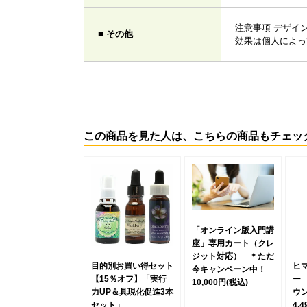
注意事項 デザイ
■ その他
効果は個人によっ
この商品を見た人は、こちらの商品もチェッ
「オンライン版入門講
座」専用カート（クレ
ジット対応） ＊ただ
目的別お買い得セット
ヒ
今キャンペーン中！
【15％オフ】「実行
ー
10,000円
(税込)
力UP＆具現化促進3本
ウ
セット」
4,