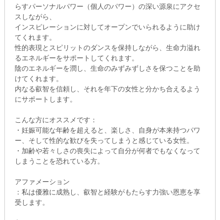
らすパーソナルパワー（個人のパワー）の深い源泉にアクセ
スしながら、
インスピレーションに対してオープンでいられるように助け
てくれます。
性的表現とスピリットのダンスを保持しながら、生命力溢れ
るエネルギーをサポートしてくれます。
陰のエネルギーを潤し、生命のみずみずしさを保つことを助
けてくれます。
内なる叡智を信頼し、それを年下の女性と分かち合えるよう
にサポートします。
こんな方にオススメです：
・妊娠可能な年齢を超えると、楽しさ、自身が本来持つパワ
ー、そして性的な歓びを失ってしまうと感じている女性。
・加齢や若々しさの喪失によって自分が何者でもなくなって
しまうことを恐れている方。
アファメーション
：私は優雅に成熟し、叡智と経験がもたらす力強い恩恵を享
受します。