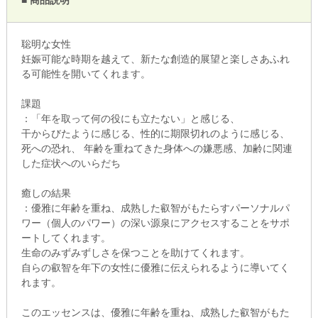
聡明な女性
妊娠可能な時期を越えて、新たな創造的展望と楽しさあふれ
る可能性を開いてくれます。
課題
：「年を取って何の役にも立たない」と感じる、
干からびたように感じる、性的に期限切れのように感じる、
死への恐れ、 年齢を重ねてきた身体への嫌悪感、加齢に関連
した症状へのいらだち
癒しの結果
：優雅に年齢を重ね、成熟した叡智がもたらすパーソナルパ
ワー（個人のパワー）の深い源泉にアクセスすることをサポ
ートしてくれます。
生命のみずみずしさを保つことを助けてくれます。
自らの叡智を年下の女性に優雅に伝えられるように導いてく
れます。
このエッセンスは、優雅に年齢を重ね、成熟した叡智がもた