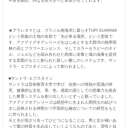
不安を鎮め、内なる安らぎへと変容させてくれます。
★アラレタマとは、ブラジル南海岸に暮らすTUPI GUARANI
という部族の土地の名前で「光が来る場所」という意味で
す。アクアイグネアシリーズをはじめとする大西洋の熱帯雨
林の花とフラワーエッセンス、そしてカラーセラピーのオイ
ル、ジェルなどを組み合わせた肉体に栄養と魂の滋養を提供
する意図のもとに創られた新しい癒しのシステムです。サン
ドラ・エプスタインによって創られました。
■サンドラ･エプスタイン
サンドラは芸術教育大学で学び、自然への情熱や意識の研
究、健康的な文化、美、色、感覚の源としての想像力を統合
した教育システムを創り出したいとずっと願っていました。
アクアイグネアシリーズは瞑想中に生まれ人間同士の結びつ
きに反映される神聖かつ宇宙的な融合についての研究をもと
に作られました。
火と水が混ざり合ってひとつになることは、男と女が補いあ
って愛の特質を生み出していくようなものであり、霊性と自