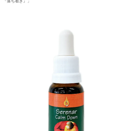
『落ち着き』」