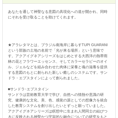
あなたを通して神聖なる意図の具現化への道が開かれ、同時
にそれを受け取ることを助けてくれます。
★アラレタマとは、ブラジル南海岸に暮らすTUPI GUARANI
という部族の土地の名前で「光が来る場所」という意味で
す。アクアイグネアシリーズをはじめとする大西洋の熱帯雨
林の花とフラワーエッセンス、そしてカラーセラピーのオイ
ル、ジェルなどを組み合わせた肉体に栄養と魂の滋養を提供
する意図のもとに創られた新しい癒しのシステムです。サン
ドラ・エプスタインによって創られました。
■サンドラ･エプスタイン
サンドラは芸術教育大学で学び、自然への情熱や意識の研
究、健康的な文化、美、色、感覚の源としての想像力を統合
した教育システムを創り出したいとずっと願っていました。
アクアイグネアシリーズは瞑想中に生まれ人間同士の結びつ
きに反映される神聖かつ宇宙的な融合についての研究をもと