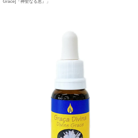
Grace]『神聖なる恵』」