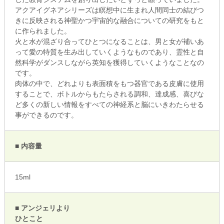
アクアイグネアシリーズは瞑想中に生まれ人間同士の結びつ
きに反映される神聖かつ宇宙的な融合についての研究をもと
に作られました。
火と水が混ざり合ってひとつになることは、男と女が補いあ
って愛の特質を生み出していくようなものであり、霊性と自
然科学がダンスしながら英知を獲得していくようなことなの
です。
肉体の中で、どれよりも表面積をもつ器官である皮膚に使用
することで、ボトルからもたらされる調和、達成感、喜びな
ど多くの新しい情報をすべての神経系と脳にいきわたらせる
事ができるのです。
■ 内容量
15ml
■ アンジェリより
ひとこと