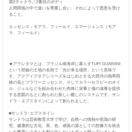
第2チャクラ／2番目のボディ
人間関係の中で違いを尊重し合い、それによって恩恵を受け
ること。
エッセンス：モアラ、フィールド、エマージェンス（モア
ラ、フィールド）
★アラレタマとは、ブラジル南海岸に暮らすTUPI GUARANI
という部族の土地の名前で「光が来る場所」という意味で
す。アクアイグネアシリーズをはじめとする大西洋の熱帯雨
林の花とフラワーエッセンス、そしてカラーセラピーのオイ
ル、ジェルなどを組み合わせた肉体に栄養と魂の滋養を提供
する意図のもとに創られた新しい癒しのシステムです。サン
ドラ・エプスタインによって創られました。
■サンドラ･エプスタイン
サンドラは芸術教育大学で学び、自然への情熱や意識の研
究、健康的な文化、美、色、感覚の源としての想像力を統合
した教育システムを創り出したいとずっと願っていました。