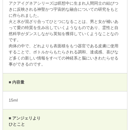
アクアイグネアシリーズは瞑想中に生まれ人間同士の結びつ
きに反映される神聖かつ宇宙的な融合についての研究をもと
に作られました。
火と水が混ざり合ってひとつになることは、男と女が補いあ
って愛の特質を生み出していくようなものであり、霊性と自
然科学がダンスしながら英知を獲得していくようなことなの
です。
肉体の中で、どれよりも表面積をもつ器官である皮膚に使用
することで、ボトルからもたらされる調和、達成感、喜びな
ど多くの新しい情報をすべての神経系と脳にいきわたらせる
事ができるのです。
■ 内容量
15ml
■ アンジェリより
ひとこと