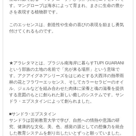
す。マングローブは海水によって育まれ、まさに生命の豊か
さを表現する植物群です。
このエッセンスは、創造性や生命の喜びの表現を励まし勇気
付けてくれるものです。
★アラレタマとは、ブラジル南海岸に暮らすTUPI GUARANI
という部族の土地の名前で「光が来る場所」という意味で
す。アクアイグネアシリーズをはじめとする大西洋の熱帯雨
林の花とフラワーエッセンス、そしてカラーセラピーのオイ
ル、ジェルなどを組み合わせた肉体に栄養と魂の滋養を提供
する意図のもとに創られた新しい癒しのシステムです。サン
ドラ・エプスタインによって創られました。
■サンドラ･エプスタイン
サンドラは芸術教育大学で学び、自然への情熱や意識の研
究、健康的な文化、美、色、感覚の源としての想像力を統合
した教育システムを創り出したいとずっと願っていました。