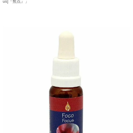
us]『焦点』」