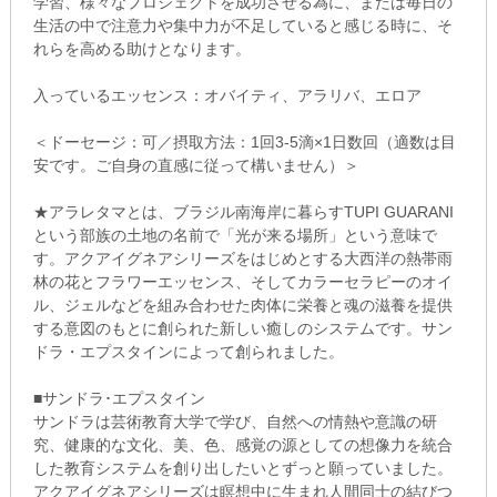
学習、様々なプロジェクトを成功させる為に、または毎日の
生活の中で注意力や集中力が不足していると感じる時に、そ
れらを高める助けとなります。
入っているエッセンス：オバイティ、アラリバ、エロア
＜ドーセージ：可／摂取方法：1回3-5滴×1日数回（適数は目
安です。ご自身の直感に従って構いません）＞
★アラレタマとは、ブラジル南海岸に暮らすTUPI GUARANI
という部族の土地の名前で「光が来る場所」という意味で
す。アクアイグネアシリーズをはじめとする大西洋の熱帯雨
林の花とフラワーエッセンス、そしてカラーセラピーのオイ
ル、ジェルなどを組み合わせた肉体に栄養と魂の滋養を提供
する意図のもとに創られた新しい癒しのシステムです。サン
ドラ・エプスタインによって創られました。
■サンドラ･エプスタイン
サンドラは芸術教育大学で学び、自然への情熱や意識の研
究、健康的な文化、美、色、感覚の源としての想像力を統合
した教育システムを創り出したいとずっと願っていました。
アクアイグネアシリーズは瞑想中に生まれ人間同士の結びつ