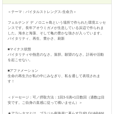
＜テーマ：バイタルストレングス-生命力＞
フェルナンド デ ノロニャ島という場所で作られた環境エッセ
ンスです。長年アオウミガメが生息している浜辺で作られま
した。海水と海藻、そして亀の豊かな強さが入っています。
バイタリティ、再生、豊かさ、刷新
■マイナス状態
バイタリティや熱意のなさ。落胆。願望のなさ。計画や活動
を起こせない。
■アファメーション
生命の再生力が私の中にみなぎり、私を通して表現されま
す！
＜ドーセージ：可／摂取方法：1回3-5滴×1日数回（適数は目
安です。ご自身の直感に従って構いません）＞
★アラレタマとは、ブラジル南海岸に暮らすTUPI GUARANI