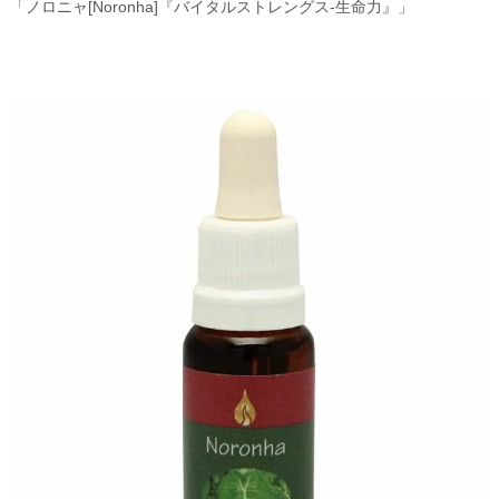
「ノロニャ[Noronha]『バイタルストレングス-生命力』」