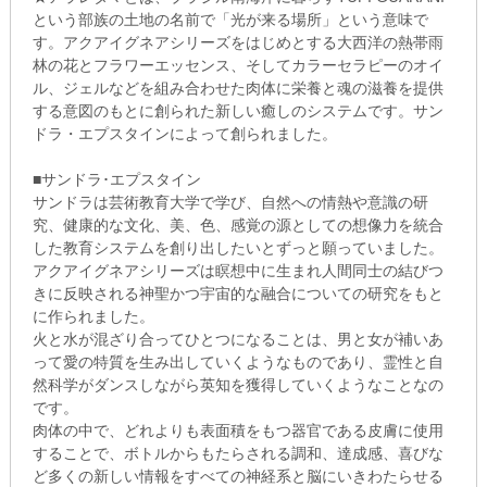
という部族の土地の名前で「光が来る場所」という意味で
す。アクアイグネアシリーズをはじめとする大西洋の熱帯雨
林の花とフラワーエッセンス、そしてカラーセラピーのオイ
ル、ジェルなどを組み合わせた肉体に栄養と魂の滋養を提供
する意図のもとに創られた新しい癒しのシステムです。サン
ドラ・エプスタインによって創られました。
■サンドラ･エプスタイン
サンドラは芸術教育大学で学び、自然への情熱や意識の研
究、健康的な文化、美、色、感覚の源としての想像力を統合
した教育システムを創り出したいとずっと願っていました。
アクアイグネアシリーズは瞑想中に生まれ人間同士の結びつ
きに反映される神聖かつ宇宙的な融合についての研究をもと
に作られました。
火と水が混ざり合ってひとつになることは、男と女が補いあ
って愛の特質を生み出していくようなものであり、霊性と自
然科学がダンスしながら英知を獲得していくようなことなの
です。
肉体の中で、どれよりも表面積をもつ器官である皮膚に使用
することで、ボトルからもたらされる調和、達成感、喜びな
ど多くの新しい情報をすべての神経系と脳にいきわたらせる