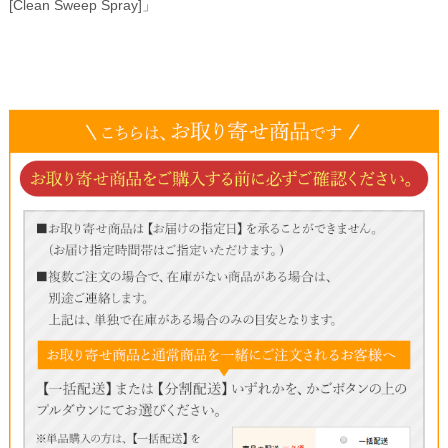
[Clean Sweep Spray]」