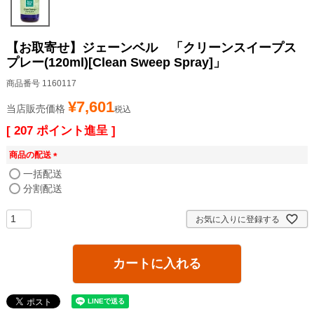
【お取寄せ】ジェーンベル 「クリーンスイープス
プレー(120ml)[Clean Sweep Spray]」
商品番号
1160117
¥
7,601
当店販売価格
税込
[
207
ポイント進呈 ]
商品の配送
(
一括配送
必
分割配送
須
)
お気に入りに登録する
カートに入れる