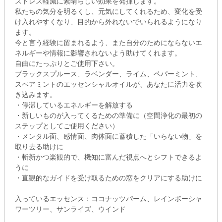
ストレス軽減に素晴らしい効果を発揮します。
私たちの気分を明るくし、元気にしてくれるため、変化を受
け入れやすくなり、目的から外れないでいられるようになり
ます。
今と言う経験に留まれるよう、また自分のためにならないエ
ネルギーや情報に影響されないよう助けてくれます。
自由にたっぷりとご使用下さい。
ブラックスプルース、ラベンダー、ライム、ペパーミント、
スペアミントのエッセンシャルオイルが、あなたに活力を吹
き込みます。
・停滞しているエネルギーを解放する
・新しいものが入ってくるための準備に（空間浄化の最初の
ステップとしてご使用ください）
・メンタル面、感情面、肉体面に蓄積した「いらない物」を
取り去る助けに
・斬新かつ楽観的で、機知に富んだ視点へとシフトできるよ
うに
・直観的なガイドを受け取るための窓をクリアにする助けに
入っているエッセンス：ココナッツパーム、レインボーシャ
ワーツリー、サンライズ、ウインド