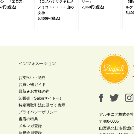
ーン 「エロス」
（コノハナサクヤヒメ
リー」
（豊
257円
(税込)
ノミコト）・・・山の
2,860円
(税込)
ルケ
女神
5,4
5,400円
(税込)
お支払い・送料
お買い物ガイド
最新★お客様の声
卸販売（Salonサイトへ）
特定商取引法に基づく表示
プライバシーポリシー
アルモニア株式会社
当店の特典
〒408-0036
メルマガ登録
山梨県北杜市長坂町中
新規会員登録