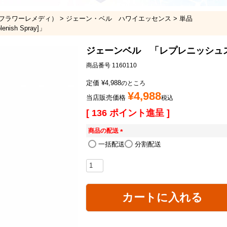
フラワーレメディ）
ジェーン・ベル ハワイエッセンス
単品
sh Spray]」
ジェーンベル 「レプレニッシュスプレー(6
商品番号
1160110
定価
¥
4,988
のところ
¥
4,988
当店販売価格
税込
[
136
ポイント進呈 ]
商品の配送
(
一括配送
分割配送
必
須
)
カートに入れる