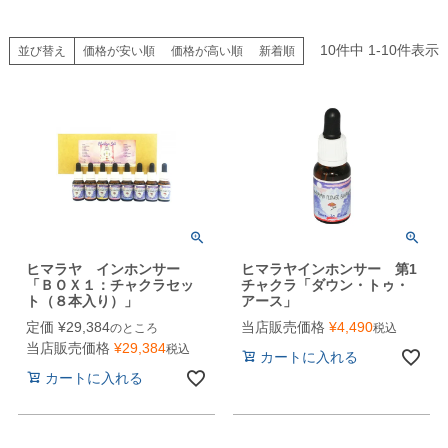
10
件中
1
-
10
件表示
並び替え
価格が安い順
価格が高い順
新着順
ヒマラヤ インホンサー
ヒマラヤインホンサー 第1
「ＢＯＸ１：チャクラセッ
チャクラ「ダウン・トゥ・
ト（８本入り）」
アース」
定価
¥
29,384
当店販売価格
¥
4,490
のところ
税込
当店販売価格
¥
29,384
税込
カートに入れる
カートに入れる