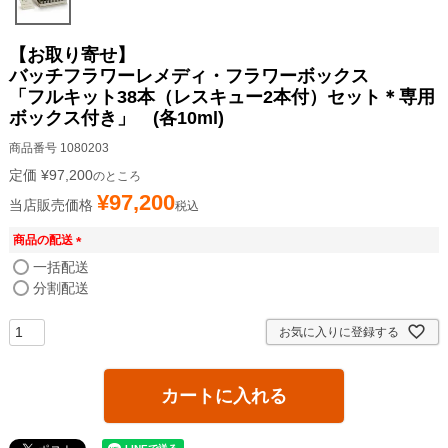
【お取り寄せ】
バッチフラワーレメディ・フラワーボックス
「フルキット38本（レスキュー2本付）セット＊専用
ボックス付き」 (各10ml)
商品番号
1080203
定価
¥
97,200
のところ
¥
97,200
当店販売価格
税込
商品の配送
(
一括配送
必
分割配送
須
)
お気に入りに登録する
カートに入れる