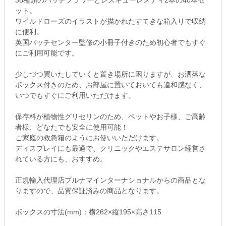
38種類のバッチフラワーとレスキューレメディ2本の40本セ
ット。
ワイルドローズのイラストが描かれたすてきな箱入りで収納
に便利。
英国バッチセンター監修の小冊子付きのため初心者でもすぐ
にご利用可能です。
少しづつ買いたしていくと置き場所に困りますが、お洒落な
ボックス付きのため、お部屋に置いておいても違和感なく、
いつでもすぐにご利用いただけます。
保存料が植物性グリセリンのため、ペットやお子様、ご高齢
者様、どなたでも安全に使用可能！
ご家庭の救急箱のようにお使いいただけます。
ディスプレイにも最適で、クリニックやエステサロン経営さ
れている方にも、おすすめ。
正規輸入代理店プルナマインターナショナルからの商品とな
りますので、品質保証済みの商品となります。
ボックスの寸法(mm)：横262×縦195×高さ115