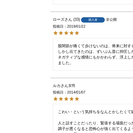
ローズ
33
非公開
購入者
投稿日
2019/01/22
股関節が痛くて歩けないのは、将来に対す
しかし出てきたのは、ずいぶん昔に抑圧した
ネガティブな感情にもかかわらず、浮上し
ました。
ルカ
女性
投稿日
2014/01/07
こわい・という気持ちをなんとかしたくて購
人と話すことだったり、緊張する場面だった
調子が悪くなると恐怖心が強く出てくるよう