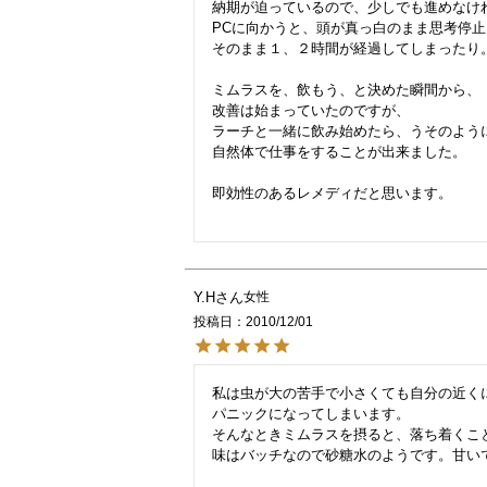
納期が迫っているので、少しでも進めなけれ
PCに向かうと、頭が真っ白のまま思考停止
そのまま１、２時間が経過してしまったり。
ミムラスを、飲もう、と決めた瞬間から、

改善は始まっていたのですが、

ラーチと一緒に飲み始めたら、うそのように
自然体で仕事をすることが出来ました。

即効性のあるレメディだと思います。

Y.H
女性
投稿日
2010/12/01
私は虫が大の苦手で小さくても自分の近くに
パニックになってしまいます。

そんなときミムラスを摂ると、落ち着くこと
味はバッチなので砂糖水のようです。甘いで