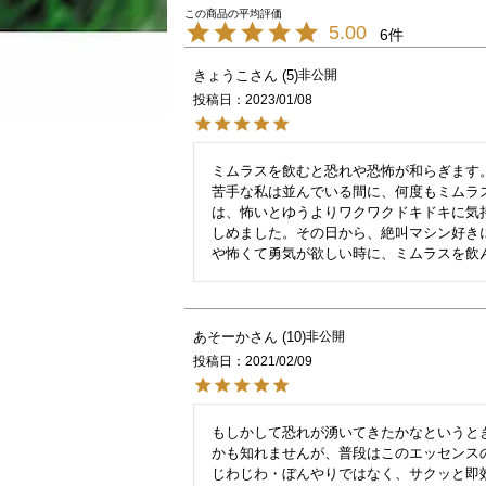
5.00
6
きょうこ
5
非公開
投稿日
2023/01/08
ミムラスを飲むと恐れや恐怖が和らぎます
苦手な私は並んでいる間に、何度もミムラ
は、怖いとゆうよりワクワクドキドキに気
しめました。その日から、絶叫マシン好き
や怖くて勇気が欲しい時に、ミムラスを飲
あそーか
10
非公開
投稿日
2021/02/09
もしかして恐れが湧いてきたかなというと
かも知れませんが、普段はこのエッセンスの
じわじわ・ぼんやりではなく、サクッと即