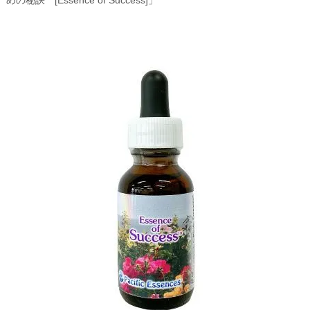
めの秘訣 [Essence of Success]」