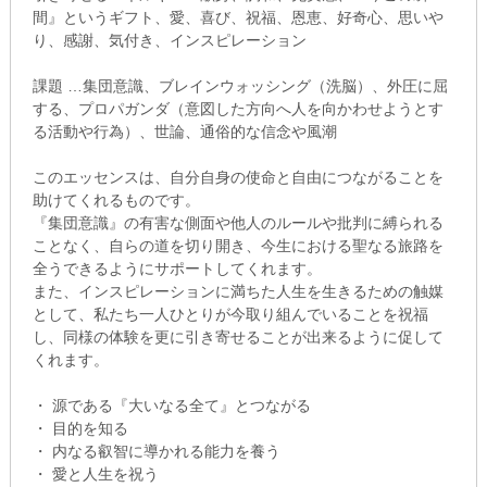
間』というギフト、愛、喜び、祝福、恩恵、好奇心、思いや
り、感謝、気付き、インスピレーション
課題 …集団意識、ブレインウォッシング（洗脳）、外圧に屈
する、プロパガンダ（意図した方向へ人を向かわせようとす
る活動や行為）、世論、通俗的な信念や風潮
このエッセンスは、自分自身の使命と自由につながることを
助けてくれるものです。
『集団意識』の有害な側面や他人のルールや批判に縛られる
ことなく、自らの道を切り開き、今生における聖なる旅路を
全うできるようにサポートしてくれます。
また、インスピレーションに満ちた人生を生きるための触媒
として、私たち一人ひとりが今取り組んでいることを祝福
し、同様の体験を更に引き寄せることが出来るように促して
くれます。
・ 源である『大いなる全て』とつながる
・ 目的を知る
・ 内なる叡智に導かれる能力を養う
・ 愛と人生を祝う