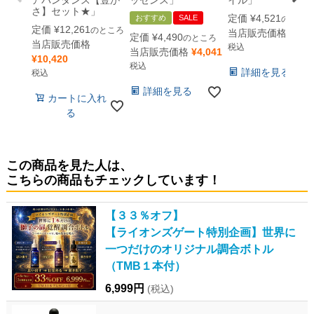
アバンダンス【豊か
ッセンス」
イル」
さ】セット★」
定価
¥
4,521
おすすめ
SALE
のとこ
定価
¥
12,261
のところ
当店販売価格
¥
4,0
定価
¥
4,490
のところ
当店販売価格
税込
当店販売価格
¥
4,041
¥
10,420
税込
詳細を見る
税込
詳細を見る
カートに入れ
る
この商品を見た人は、
こちらの商品もチェックしています！
【３３％オフ】
【ライオンズゲート特別企画】世界に
一つだけのオリジナル調合ボトル
（TMB１本付）
6,999円
(税込)