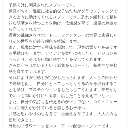
子供向けに開発されたスプレーです。
夢見がちか、過度に社交的な子供たちがグラウンディングで
きるように助けてくれるスプレーです。恐れを緩和して精神
的な明晰さを持つことを助け、信頼感を育て、過度の刺激か
ら守ってくれます。
過度の繊細さをサポートし、ファンタジーの世界に逃避した
りその世界を彷徨う傾向を軽減します。
また、現実に対する興味を刺激して、現実の繋がりを確立す
る手助けをします。アイデアを実行に移したり、ビジョンを
もったり、それを行動に移すことを促してくれます。
さらに守られているという感覚をサポートし、基本的な信頼
感を育ててくれます。
それにより安心感と安定がもたらされます。人々との関わり
の理解を促し、自分にとってしっくりくるのかを理解するこ
とを助け、プロテクションをもたらしてくれます。夢見がち
でいつも問いかけに生返事、話したことを覚えていない。
また、自分の気持ちを伝えるのが上手でない、コミュニケー
ション能力がかけていると感じるお子様へ。
共感と思いやりの心を育て、社会性を育てます。大人の方も
使用できます。
外用のフラワーエッセンス、アロマ配合のスプレーです。