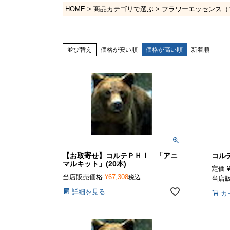
HOME
商品カテゴリで選ぶ
フラワーエッセンス（
並び替え
価格が安い順
価格が高い順
新着順
【お取寄せ】コルテＰＨＩ 「アニ
コル
マルキット」(20本)
定価
当店販売価格
¥
67,308
税込
当店
詳細を見る
カ