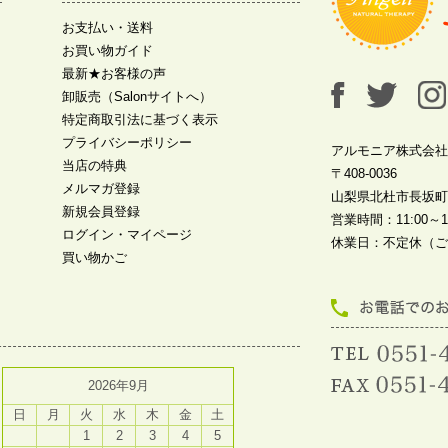
お支払い・送料
お買い物ガイド
最新★お客様の声
卸販売（Salonサイトへ）
特定商取引法に基づく表示
プライバシーポリシー
アルモニア株式会社
当店の特典
〒408-0036
メルマガ登録
山梨県北杜市長坂町中
新規会員登録
営業時間：11:00～19
ログイン・マイページ
休業日：不定休（ご
買い物かご
2026年9月
日
月
火
水
木
金
土
1
2
3
4
5