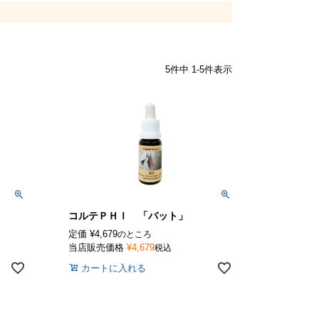
5
件中
1
-
5
件表示
コルテＰＨＩ 「バット」
定価
¥
4,679
のところ
当店販売価格
¥
4,679
税込
カートに入れる