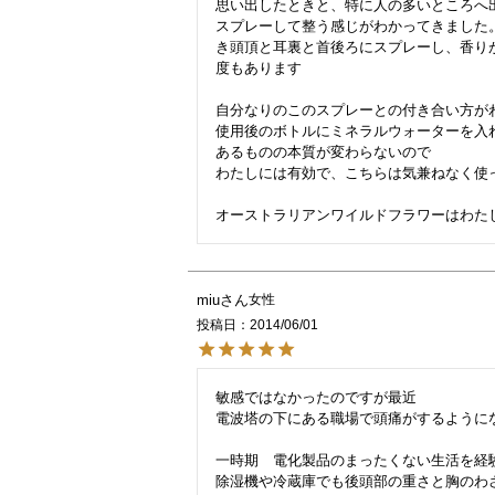
思い出したときと、特に人の多いところへ
スプレーして整う感じがわかってきました
き頭頂と耳裏と首後ろにスプレーし、香り
度もあります

自分なりのこのスプレーとの付き合い方がわ
使用後のボトルにミネラルウォーターを入
あるものの本質が変わらないので

わたしには有効で、こちらは気兼ねなく使っ
miu
女性
投稿日
2014/06/01
敏感ではなかったのですが最近

電波塔の下にある職場で頭痛がするようにな
一時期　電化製品のまったくない生活を経験
除湿機や冷蔵庫でも後頭部の重さと胸のわさ