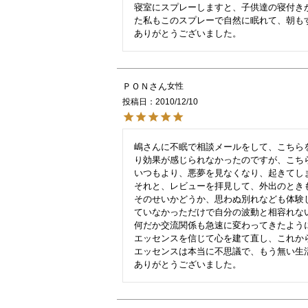
寝室にスプレーしますと、子供達の寝付き
た私もこのスプレーで自然に眠れて、朝も
ＰＯＮ
女性
投稿日
2010/12/10
嶋さんに不眠で相談メールをして、こちら
り効果が感じられなかったのですが、こちら
いつもより、悪夢を見なくなり、起きてしま
それと、レビューを拝見して、外出のときも
そのせいかどうか、思わぬ別れなども体験
ていなかっただけで自分の波動と相容れな
何だか交流関係も急速に変わってきたように
エッセンスを信じて心を建て直し、これから
エッセンスは本当に不思議で、もう無い生活