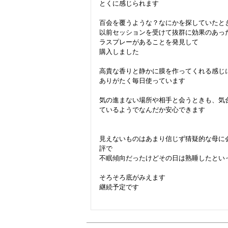
とくに感じられます

百会を覆うような？なにかを探していたとき
以前セッションを受けて抜群に効果のあっ
ラスプレーがあることを発見して

購入しました

高貴な香りと静かに膜を作ってくれる感じに
ありがたく毎日使っています

気の進まない場所や相手と会うときも、気
ているようでなんだか安心できます

見えないものはあまり信じず猜疑的な母に
評で

不眠傾向だったけどその日は熟睡したといっ
そろそろ底がみえます

継続予定です
