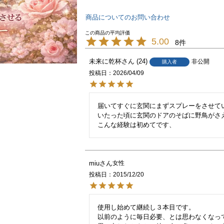
商品についてのお問い合わせ
5.00
8
未来に乾杯
24
非公開
購入者
投稿日
2026/04/09
届いてすぐに玄関にまずスプレーをさせて
いたった頃に玄関のドアのそばに野鳥がさえ
こんな経験は初めてです、
miu
女性
投稿日
2015/12/20
使用し始めて継続し３本目です。

以前のように毎日必要、とは思わなくなって