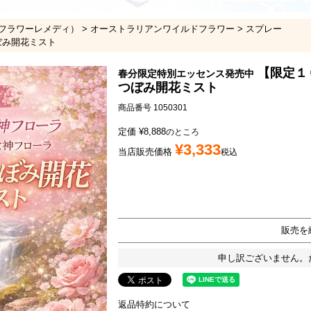
フラワーレメディ）
オーストラリアンワイルドフラワー
スプレー
ぼみ開花ミスト
【限定１
春分限定特別エッセンス発売中
つぼみ開花ミスト
商品番号
1050301
定価
¥
8,888
のところ
¥
3,333
当店販売価格
税込
販売を
申し訳ございません。
返品特約について