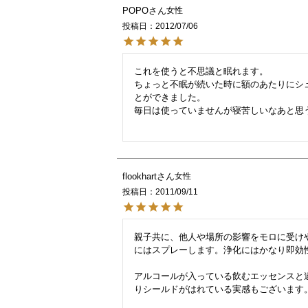
POPO
女性
投稿日
2012/07/06
これを使うと不思議と眠れます。

ちょっと不眠が続いた時に額のあたりにシ
とができました。

毎日は使っていませんが寝苦しいなあと思う
flookhart
女性
投稿日
2011/09/11
親子共に、他人や場所の影響をモロに受け
にはスプレーします。浄化にはかなり即効性
アルコールが入っている飲むエッセンスと
りシールドがはれている実感もございます。