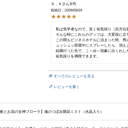
Ｓ．Ｋ
女性
投稿日
2009/09/29
私は気学者なので、良く祐気採り（吉方位
そんな時にこれらのグッツは、大変役に立ち
この間もビジネスホテルに泊まった時、男
ュッシュッ部屋中にスプレーしたら、消えま
結構行った先で、こ～ゆ～現象に出くわし
すべてのレビューを見る
レビューを書く
春とお花の女神フローラ】魂のつぼみ開花ミスト（水晶入り）