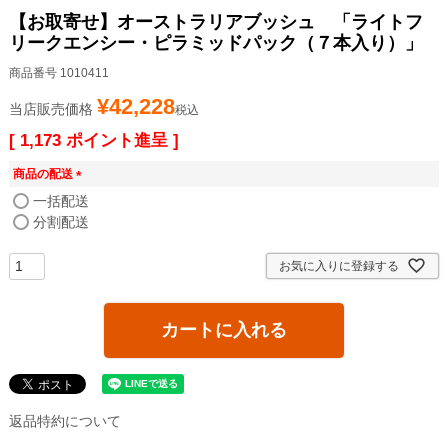
【お取寄せ】オーストラリアブッシュ 「ライトフ
リークエンシー・ピラミッドパック（７本入り）」
商品番号
1010411
¥
42,228
当店販売価格
税込
[
1,173
ポイント進呈 ]
商品の配送
(
一括配送
必
分割配送
須
)
お気に入りに登録する
カートに入れる
返品特約について