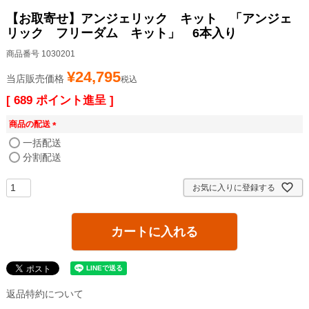
【お取寄せ】アンジェリック キット 「アンジェ
リック フリーダム キット」 6本入り
商品番号
1030201
¥
24,795
当店販売価格
税込
[
689
ポイント進呈 ]
商品の配送
(
一括配送
必
分割配送
須
)
お気に入りに登録する
カートに入れる
返品特約について