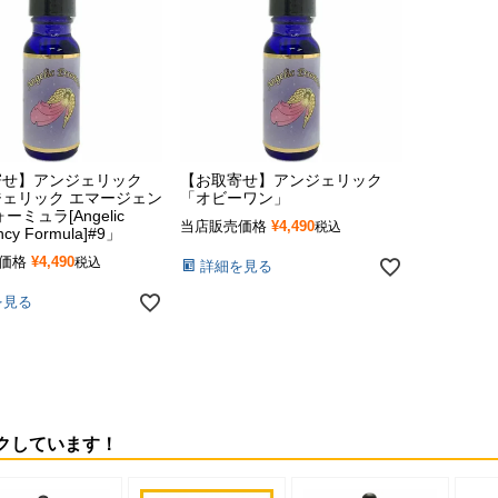
寄せ】アンジェリック
【お取寄せ】アンジェリック
ェリック エマージェン
「オビーワン」
ーミュラ[Angelic
当店販売価格
¥
4,490
税込
ncy Formula]#9」
価格
¥
4,490
税込
詳細を見る
を見る
クしています！