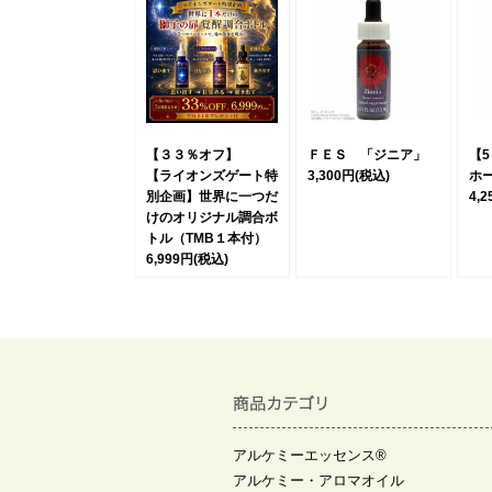
【３３％オフ】
ＦＥＳ 「ジニア」
【
【ライオンズゲート特
3,300円
(税込)
ホ
別企画】世界に一つだ
4,
けのオリジナル調合ボ
トル（TMB１本付）
6,999円
(税込)
アルケミーエッセンス®
アルケミー・アロマオイル