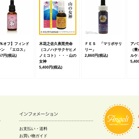
5％オフ】フィンド
木花之佐久夜毘売命
ＦＥＳ 「マリポサリ
アバ
ーン 「エロス」
（コノハナサクヤヒメ
リー」
（豊
257円
(税込)
ノミコト）・・・山の
2,860円
(税込)
ルケ
女神
5,4
5,400円
(税込)
お支払い・送料
お買い物ガイド