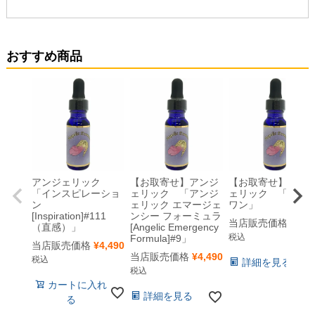
おすすめ商品
アンジェリック
【お取寄せ】アンジ
【お取寄せ】アン
「インスピレーショ
ェリック 「アンジ
ェリック 「オビ
ン
ェリック エマージェ
ワン」
[Inspiration]#111
ンシー フォーミュラ
当店販売価格
¥
4,4
（直感）」
[Angelic Emergency
税込
Formula]#9」
当店販売価格
¥
4,490
当店販売価格
¥
4,490
税込
詳細を見る
税込
カートに入れ
詳細を見る
る