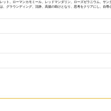
レット、ローマンカモミール、レッドマンダリン、ローズゼラニウム、サン
は、グラウンディング、沈静、高揚の助けとなり、思考をクリアにし、自尊