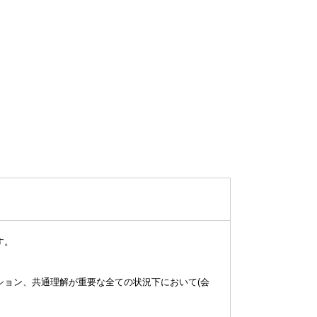
レーです。
ション、共通理解が重要な全ての状況下において(会