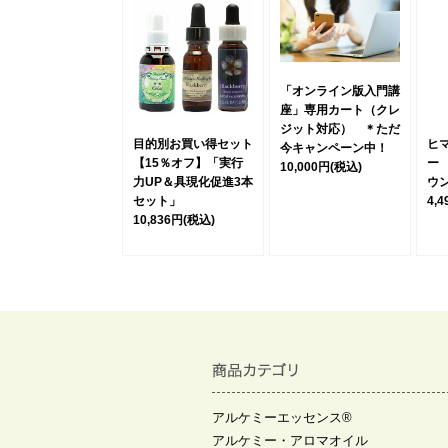
「オンライン版入門講
座」専用カート（クレ
ジット対応） ＊ただ
目的別お買い得セット
ヒ
今キャンペーン中！
【15％オフ】「実行
ー
10,000円
(税込)
力UP＆具現化促進3本
ウ
セット」
4,
10,836円
(税込)
アルケミーエッセンス®
アルケミー・アロマオイル