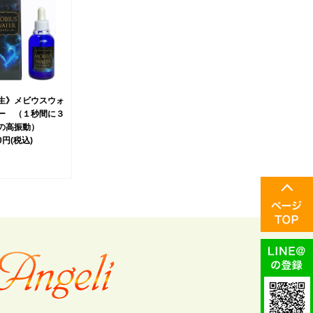
生》メビウスウォ
ー （１秒間に３
の高振動）
00円
(税込)