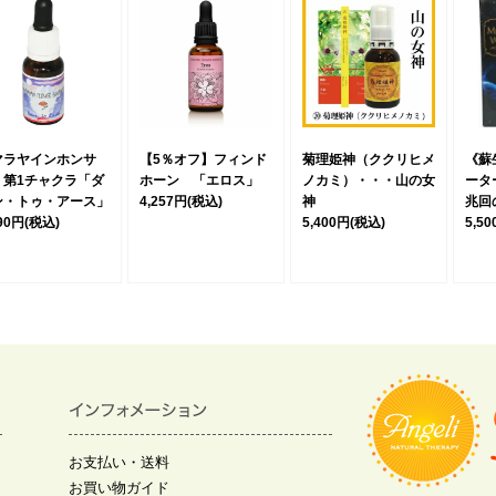
マラヤインホンサ
【5％オフ】フィンド
菊理姫神（ククリヒメ
《蘇
 第1チャクラ「ダ
ホーン 「エロス」
ノカミ）・・・山の女
ータ
ン・トゥ・アース」
4,257円
(税込)
神
兆回
490円
(税込)
5,400円
(税込)
5,5
お支払い・送料
お買い物ガイド