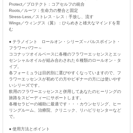
Protect／プロテクト：コアセルフの統合
Roots／ルーツ：生命力の整合と固定
Stress-Less／ストレス・レス：手放し、流す
Wings／ウィングス（翼）：ひらめきと雄大なマインドを育
む
● テラノイント ロールオン・シリーズ～パルスポイント・
フラワーパワー～
ココナッツオイルベースに各種のフラワーエッセンスとエッ
センシャルオイルが組み合わされた６種類のロールオン・タ
イプ。
各フォーミュラは目的別に選びやすくなっていますので、フ
ラワーエッセンスが初めての方やビギナーの方には使いやす
いシリーズです。
飲用のフラワーエッセンスと併用してあなたのヒーリングの
旅路をスピーディーにサポートします。
各種セラピーの補助に最適です・・・カウンセリング、ヒー
リングルーム、治療院、クリニック、リハビリセンターなど
で。
● 使用方法とポイント