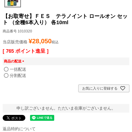
【お取寄せ】ＦＥＳ テラノイント ロールオン セッ
ト （全種6本入り） 各10ml
商品番号
1010320
¥
28,050
当店販売価格
税込
[
765
ポイント進呈 ]
商品の配送
(
一括配送
必
分割配送
須
)
お気に入りに登録する
申し訳ございません。ただいま在庫がございません。
返品特約について