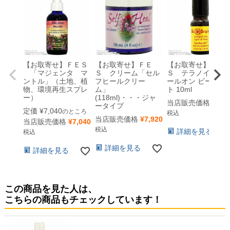
【お取寄せ】ＦＥＳ
【お取寄せ】ＦＥ
【お取寄せ】ＦＥ
「マジェンタ マ
Ｓ クリーム「セル
Ｓ テラノイント 
ントル」（土地、植
フヒールクリー
ールオン ビーブラ
物、環境再生スプレ
ム」
ト 10ml
ー）
(118ml)・・・ジャ
当店販売価格
¥
5,5
ータイプ
定価
¥
7,040
のところ
税込
当店販売価格
¥
7,920
当店販売価格
¥
7,040
税込
詳細を見る
税込
詳細を見る
詳細を見る
この商品を見た人は、
こちらの商品もチェックしています！