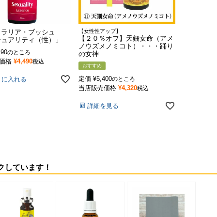
トラリア・ブッシュ
【女性性アップ】
【２０％オフ】天鈿女命（アメ
シュアリティ（性）」
ノウズメノミコト）・・・踊り
490
のところ
の女神
価格
¥
4,490
税込
おすすめ
定価
¥
5,400
トに入れる
のところ
当店販売価格
¥
4,320
税込
詳細を見る
クしています！