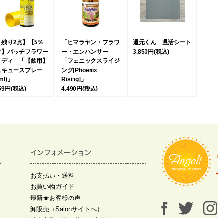
＊残り2点】【5％
「ヒマラヤン・フラワ
還元くん 温活シート
フ】バッチフラワー
ー・エンハンサー
3,850円
(税込)
メディ 「【飲用】
「フェニックスライジ
スキュースプレー
ング[Phoenix
0ml)」
Rising]」
359円
(税込)
4,490円
(税込)
お支払い・送料
お買い物ガイド
最新★お客様の声
卸販売（Salonサイトへ）