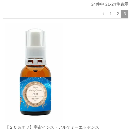
24
件中
21
-
24
件表示
1
2
3
【２０％オフ】宇宙イシス・アルケミーエッセンス