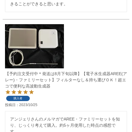
【予約注文受付中＊発送は8月下旬以降】【電子水生成器AREE(ア
レー)・ファミリーセット】フィルターなし＆持ち運びＯＫ！超エ
コで便利な高波動生成器
購入者
投稿日
2023/10/25
アンジェリさんのメルマガでAREE・ファミリーセットを知
り、じっくり考えて購入。約5ヶ月使用した時点の感想で
す。
