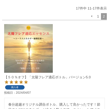
17
件中
11
-
17
件表示
1
2
【５０％オフ】「太陽フレア適応ボトル」バージョン5.0
購入者
投稿日
2024/04/07
春分超越オリジナル調合ボトル、購入して良かったです！節