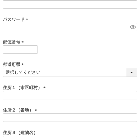
)
(
必
須
パスワード
)
(
必
須
郵便番号
)
(
必
須
都道府県
)
(
必
須
住所１（市区町村）
)
(
必
須
住所２（番地）
)
(
必
須
住所３（建物名）
)