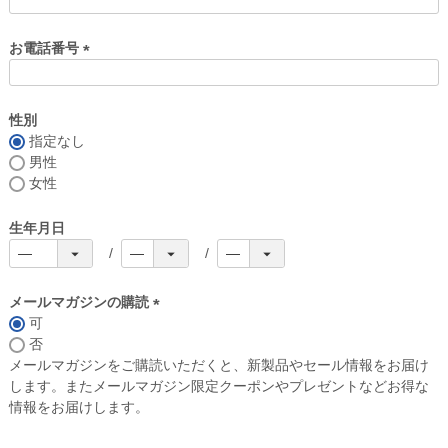
お電話番号
(
必
須
性別
)
指定なし
男性
女性
生年月日
メールマガジンの購読
可
(
否
必
メールマガジンをご購読いただくと、新製品やセール情報をお届け
須
します。またメールマガジン限定クーポンやプレゼントなどお得な
)
情報をお届けします。