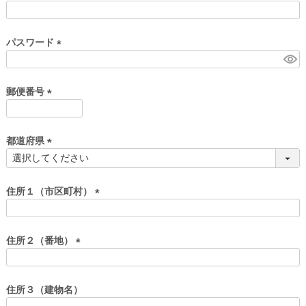
)
(
必
須
パスワード
)
(
必
須
郵便番号
)
(
必
須
都道府県
)
(
必
須
住所１（市区町村）
)
(
必
須
住所２（番地）
)
(
必
須
住所３（建物名）
)