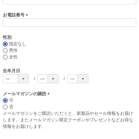
お電話番号
(
必
須
性別
)
指定なし
男性
女性
生年月日
メールマガジンの購読
可
(
否
必
メールマガジンをご購読いただくと、新製品やセール情報をお届け
須
します。またメールマガジン限定クーポンやプレゼントなどお得な
)
情報をお届けします。