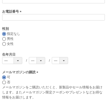
お電話番号
(
必
須
性別
)
指定なし
男性
女性
生年月日
メールマガジンの購読
可
(
否
必
メールマガジンをご購読いただくと、新製品やセール情報をお届け
須
します。またメールマガジン限定クーポンやプレゼントなどお得な
)
情報をお届けします。