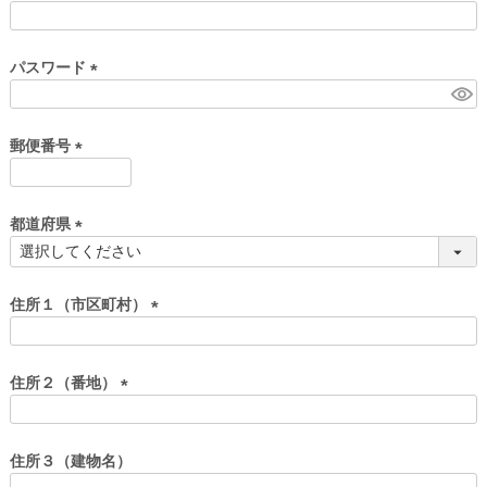
)
(
必
須
パスワード
)
(
必
須
郵便番号
)
(
必
須
都道府県
)
(
必
須
住所１（市区町村）
)
(
必
須
住所２（番地）
)
(
必
須
住所３（建物名）
)