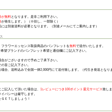
料が無料
となります。是非ご利用下さい。
料
が発生します。）（※但し、一部除く）
品には別途送料が必要となります。（別途メールにてご案内します）
ス
、フラワーエッセンス取扱商品のパンフレットを
無料
で送付いたします。
ご希望ブランドのパンフレット希望と通信欄にご記入下さい。
場合がございますので予めご了承下さい。
その旨ご記入下さい。
場合、送料込みで全国一律2,000円にて送付致します。（代引き発送となり
にご記入して頂いた場合は、
1レビューにつき100ポイント還元サービス
致し
ライバシーは厳守します。
をＧＥＴしましょう！