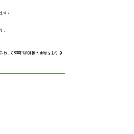
ります）
す。
社にて800円加算後の金額をお引き