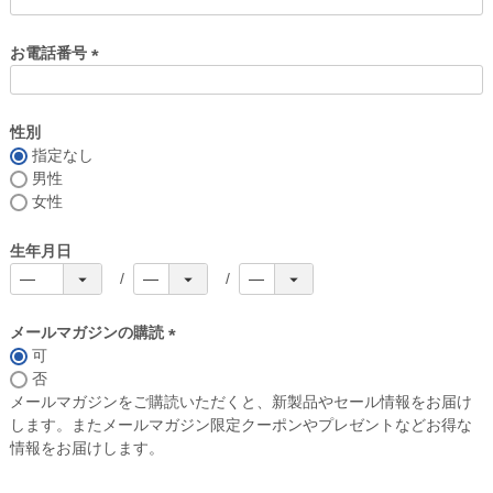
お電話番号
(
必
須
性別
)
指定なし
男性
女性
生年月日
メールマガジンの購読
可
(
否
必
メールマガジンをご購読いただくと、新製品やセール情報をお届け
須
します。またメールマガジン限定クーポンやプレゼントなどお得な
)
情報をお届けします。