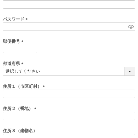
)
(
必
須
パスワード
)
(
必
須
郵便番号
)
(
必
須
都道府県
)
(
必
須
住所１（市区町村）
)
(
必
須
住所２（番地）
)
(
必
須
住所３（建物名）
)