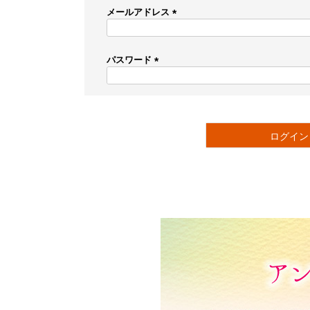
メールアドレス
(
必
須
パスワード
)
(
必
須
)
ログイン