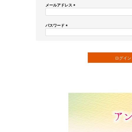
メールアドレス
(
必
須
パスワード
)
(
必
須
)
ログイン